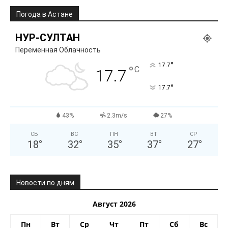
Погода в Астане
НУР-СУЛТАН
Переменная Облачность
°
17.7
°
C
17.7
°
17.7
43%
2.3m/s
27%
СБ
ВС
ПН
ВТ
СР
18
°
32
°
35
°
37
°
27
°
Новости по дням
Август 2026
Пн
Вт
Ср
Чт
Пт
Сб
Вс