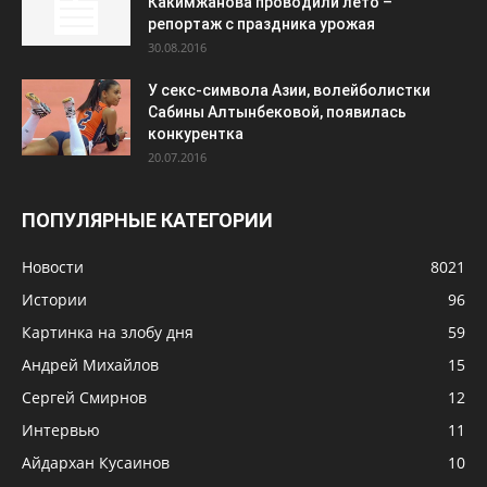
Какимжанова проводили лето –
репортаж с праздника урожая
30.08.2016
У секс-символа Азии, волейболистки
Сабины Алтынбековой, появилась
конкурентка
20.07.2016
ПОПУЛЯРНЫЕ КАТЕГОРИИ
Новости
8021
Истории
96
Картинка на злобу дня
59
Андрей Михайлов
15
Сергей Смирнов
12
Интервью
11
Айдархан Кусаинов
10