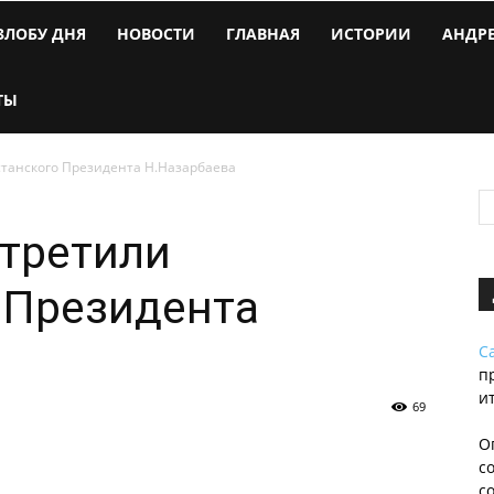
ЗЛОБУ ДНЯ
НОВОСТИ
ГЛАВНАЯ
ИСТОРИИ
АНДР
ТЫ
станского Президента Н.Назарбаева
стретили
 Президента
С
п
и
69
О
с
с