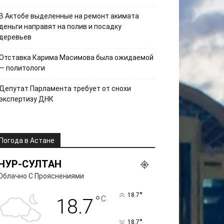
В Актобе выделенные на ремонт акимата
деньги направят на полив и посадку
деревьев
Отставка Карима Масимова была ожидаемой
— политологи
Депутат Парламента требует от снохи
экспертизу ДНК
Погода в Астане
НУР-СУЛТАН
Облачно С Прояснениями
°
18.7
°
C
18.7
°
18.7