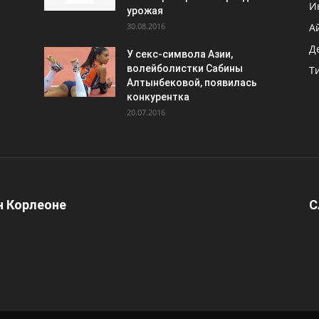
И
урожая
30.08.2016
А
Д
У секс-символа Азии,
волейболистки Сабины
Т
Алтынбековой, появилась
конкурентка
20.07.2016
 Корлеоне
С