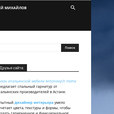
ЕЙ МИХАЙЛОВ
Друзья сайта:
алон итальянской мебели Antonovych Home
редлагает спальный гарнитур от
тальянских производителей в Астане.
пытный
дизайнер интерьера
умело
очетает цвета, текстуры и формы, чтобы
оздать гармоничное и функциональное