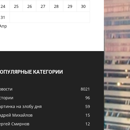
24
25
26
27
28
29
30
31
 Апр
ОПУЛЯРНЫЕ КАТЕГОРИИ
овости
8021
стории
96
артинка на злобу дня
59
ндрей Михайлов
15
ергей Смирнов
12