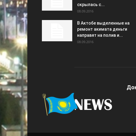
скрылась с...
08.09.2016
В Актобе выделенные на
ремонт акимата деньги
направят на полив и...
08.09.2016
Дон