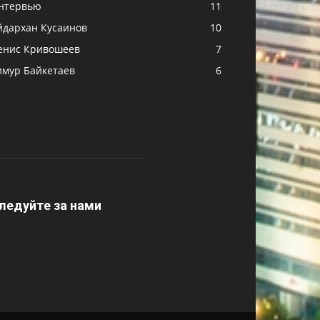
нтервью
11
йдархан Кусаинов
10
енис Кривошеев
7
имур Байкетаев
6
ледуйте за нами