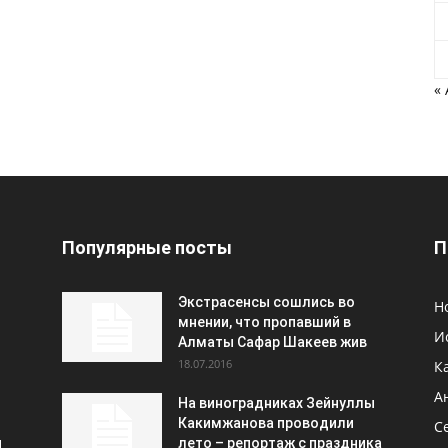
«
Популярные посты
П
Экстрасенсы сошлись во
Н
мнении, что пропавший в
И
Алматы Сафар Шакеев жив
18.07.2016
К
А
На виноградниках Зейнуллы
Какимжанова проводили
С
и
лето – репортаж с праздника