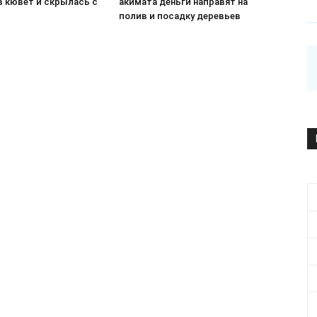
в кювет и скрылась с
акимата деньги направят на
П
полив и посадку деревьев