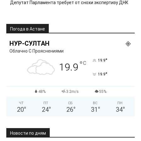
Депутат Парламента требует от снохи экспертизу ДНК
Погода в Астане
НУР-СУЛТАН
Облачно С Прояснениями
°
19.9
°
C
19.9
°
19.9
48%
3.2m/s
55%
ЧТ
ПТ
СБ
ВС
ПН
20
°
24
°
26
°
31
°
34
°
Новости по дням