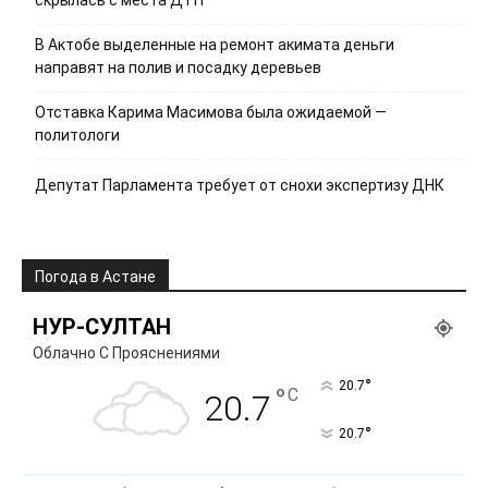
скрылась с места ДТП
В Актобе выделенные на ремонт акимата деньги
направят на полив и посадку деревьев
Отставка Карима Масимова была ожидаемой —
политологи
Депутат Парламента требует от снохи экспертизу ДНК
Погода в Астане
НУР-СУЛТАН
Облачно С Прояснениями
°
20.7
°
C
20.7
°
20.7