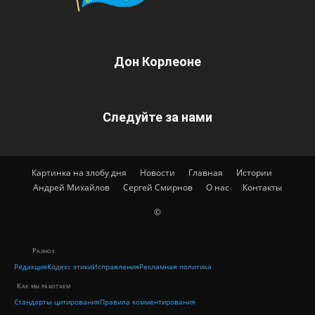
Дон Корлеоне
Следуйте за нами
Картинка на злобу дня
Новости
Главная
Истории
Андрей Михайлов
Сергей Смирнов
О нас
Контакты
©
Разное
Редакция
Кодекс этики
Исправления
Рекламная политика
Как мы работаем
Стандарты цитирования
Правила комментирования