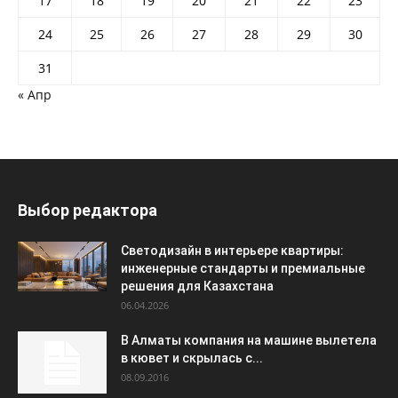
17
18
19
20
21
22
23
24
25
26
27
28
29
30
31
« Апр
Выбор редактора
Светодизайн в интерьере квартиры:
инженерные стандарты и премиальные
решения для Казахстана
06.04.2026
В Алматы компания на машине вылетела
в кювет и скрылась с...
08.09.2016