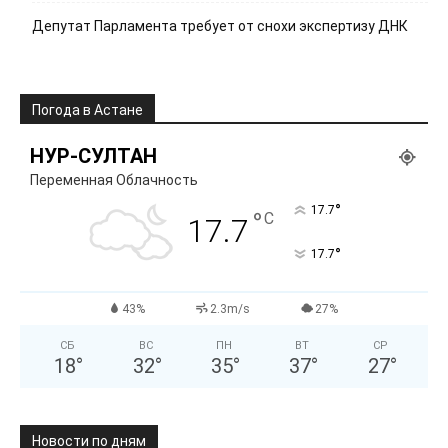
Депутат Парламента требует от снохи экспертизу ДНК
Погода в Астане
НУР-СУЛТАН
Переменная Облачность
°
17.7
°
C
17.7
°
17.7
43%
2.3m/s
27%
СБ
ВС
ПН
ВТ
СР
18
°
32
°
35
°
37
°
27
°
Новости по дням