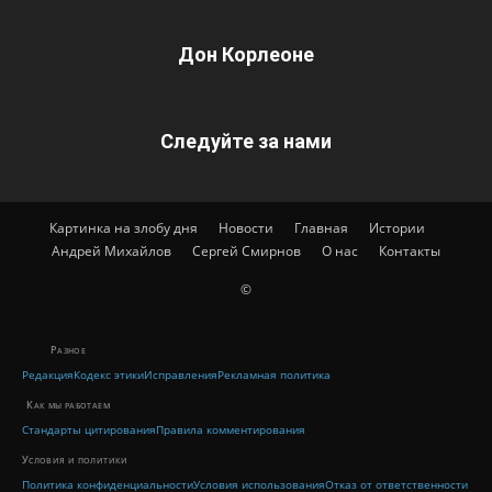
Дон Корлеоне
Следуйте за нами
Картинка на злобу дня
Новости
Главная
Истории
Андрей Михайлов
Сергей Смирнов
О нас
Контакты
©
Разное
Редакция
Кодекс этики
Исправления
Рекламная политика
Как мы работаем
Стандарты цитирования
Правила комментирования
Условия и политики
Политика конфиденциальности
Условия использования
Отказ от ответственности