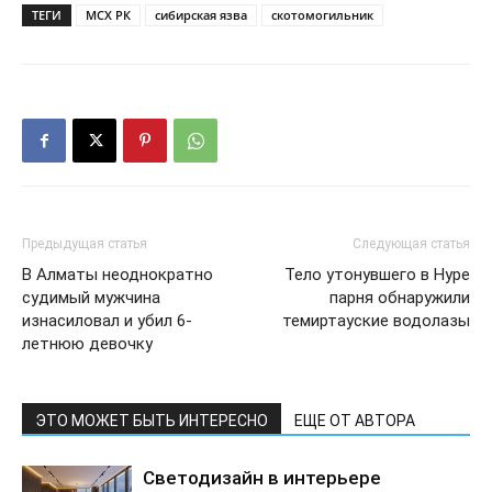
ТЕГИ
МСХ РК
сибирская язва
скотомогильник
Предыдущая статья
Следующая статья
В Алматы неоднократно
Тело утонувшего в Нуре
судимый мужчина
парня обнаружили
изнасиловал и убил 6-
темиртауские водолазы
летнюю девочку
ЭТО МОЖЕТ БЫТЬ ИНТЕРЕСНО
ЕЩЕ ОТ АВТОРА
Светодизайн в интерьере