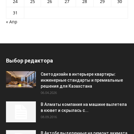
24
25
26
27
28
29
30
31
« Апр
Выбор редактора
Светодизайн в интерьере квартиры:
инженерные стандарты и премиальные
решения для Казахстана
06.04.2026
В Алматы компания на машине вылетела
в кювет и скрылась с...
08.09.2016
В Актобе выделенные на ремонт акимата