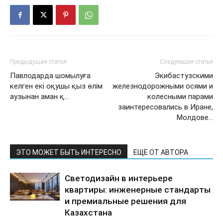
Предыдущая статья
Следующая статья
Павлодарда шомылуға
Экибастузскими
келген екі оқушы қыз өлім
железнодорожными осями и
аузынан аман қ…
колесными парами
заинтересовались в Иране,
Молдове…
ЭТО МОЖЕТ БЫТЬ ИНТЕРЕСНО
ЕЩЕ ОТ АВТОРА
Светодизайн в интерьере
квартиры: инженерные стандарты
и премиальные решения для
Казахстана