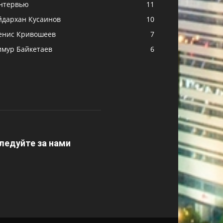
нтервью
11
йдархан Кусаинов
10
енис Кривошеев
7
имур Байкетаев
6
ледуйте за нами