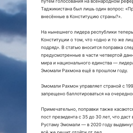
путём голосования на всенародном реф
Таджикистана был лишь один вопрос: «П
внесённые в Конституцию страны?».
На нынешнего лидера республики теперь
Конституции о том, что «одно и то же л
подряд». В статью вносится поправка сл
предусмотренные в части четвертой данн
мира и национального единства — лидер
Эмомали Рахмона ещё в прошлом году.
Эмомали Рахмон управляет страной с 19
запрещено баллотироваться на очередной
Примечательно, поправки также касаются
пост президента с 35 до 30 лет, что да
Рустаму Эмомали — в 2020 году выдвинут
всё же решит отойти от дел.