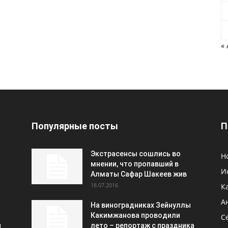
«
Популярные посты
П
Экстрасенсы сошлись во
Н
мнении, что пропавший в
И
Алматы Сафар Шакеев жив
18.07.2016
К
А
На виноградниках Зейнуллы
Какимжанова проводили
С
и
лето – репортаж с праздника