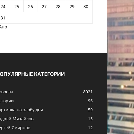
24
25
26
27
28
29
30
31
 Апр
ОПУЛЯРНЫЕ КАТЕГОРИИ
овости
8021
стории
96
артинка на злобу дня
59
ндрей Михайлов
15
ергей Смирнов
12