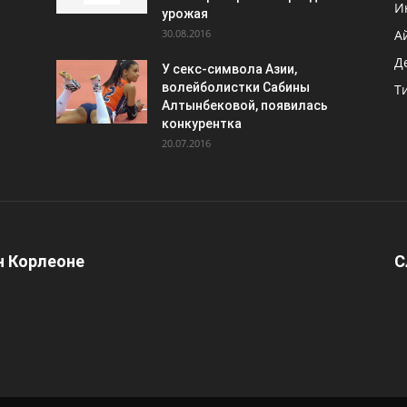
И
урожая
30.08.2016
А
Д
У секс-символа Азии,
волейболистки Сабины
Т
Алтынбековой, появилась
конкурентка
20.07.2016
 Корлеоне
С