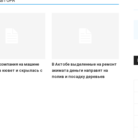
АВТОРА
компания на машине
В Актобе выделенные на ремонт
в кювет и скрылась с
акимата деньги направят на
П
полив и посадку деревьев