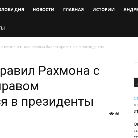
ЗЛОБУ ДНЯ
НОВОСТИ
ГЛАВНАЯ
ИСТОРИИ
АНДР
ТЫ
 с пожизненным правом баллотироваться в президенты
равил Рахмона с
правом
я в президенты
С
п
и
66
О
с
с