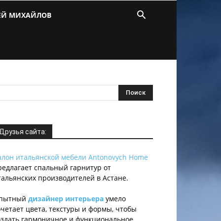
ЕЙ МИХАЙЛОВ
Друзья сайта:
алон итальянской мебели Antonovych Home
редлагает спальный гарнитур от
тальянских производителей в Астане.
пытный
дизайнер интерьера
умело
очетает цвета, текстуры и формы, чтобы
оздать гармоничное и функциональное