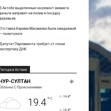
В Актобе выделенные на ремонт акимата
деньги направят на полив и посадку
деревьев
Отставка Карима Масимова была ожидаемой
— политологи
Депутат Парламента требует от снохи
экспертизу ДНК
Погода в Астане
НУР-СУЛТАН
Облачно С Прояснениями
°
19.4
°
C
19.4
°
19.4