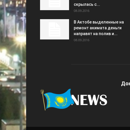
скрылась с...
08.09.2016
В Актобе выделенные на
ремонт акимата деньги
направят на полив и...
08.09.2016
Дон