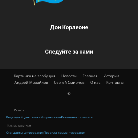
Дон Корлеоне
Следуйте за нами
Картинка на злобу дня
Новости
Главная
Истории
Андрей Михайлов
Сергей Смирнов
О нас
Контакты
©
Разное
Редакция
Кодекс этики
Исправления
Рекламная политика
Как мы работаем
Стандарты цитирования
Правила комментирования