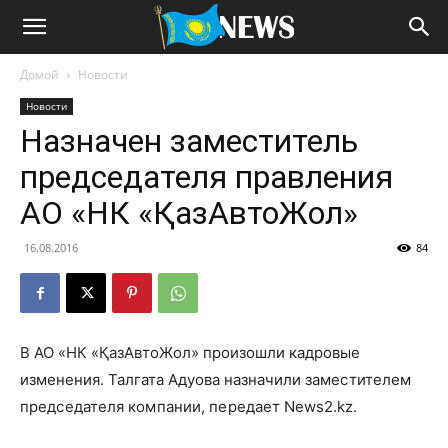
Домой
Новости
Новости
Назначен заместитель
председателя правления
АО «НК «ҚазАвтоЖол»
16.08.2016
84
В АО «НК «ҚазАвтоЖол» произошли кадровые
изменения. Талгата Адуова назначили
заместителем
председателя компании, передает
News2.kz
.