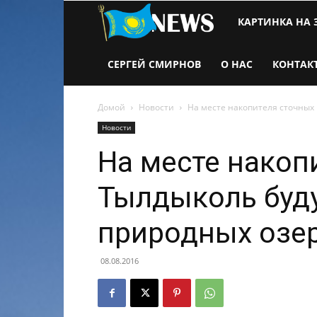
Новости
КАРТИНКА НА 
Казахстана
СЕРГЕЙ СМИРНОВ
О НАС
КОНТАК
Домой
Новости
На месте накопителя сточных
Новости
На месте накоп
Тылдыколь буд
природных озе
08.08.2016