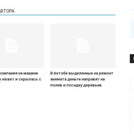
АВТОРА
компания на машине
В Актобе выделенные на ремонт
в кювет и скрылась с
акимата деньги направят на
П
полив и посадку деревьев