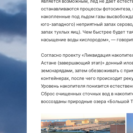
является возможным, лед не дает естес
останавливаются процессы фотосинтеза, 
накопленные под льдом газы высвобождаю
юго-западного) неприятный запах серово
запах тухлых яиц). Чем быстрее будет та
насыщение воды кислородом», — говорит
Согласно проекту «Ликвидация накопител
Астане (завершающий этап)» донный ило
земснарядами, затем обезвоживать с пр
контейнерах, после чего происходит рек
Уровень накопителя понизится естествен
Сброс очищенных сточных вод в накопите
воссозданы природные озера «Большой Т