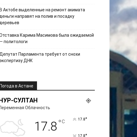
В Актобе выделенные на ремонт акимата
деньги направят на полив и посадку
деревьев
Отставка Карима Масимова была ожидаемой
— политологи
Депутат Парламента требует от снохи
экспертизу ДНК
Погода в Астане
НУР-СУЛТАН
Переменная Облачность
°
17.8
°
C
17.8
°
17.8