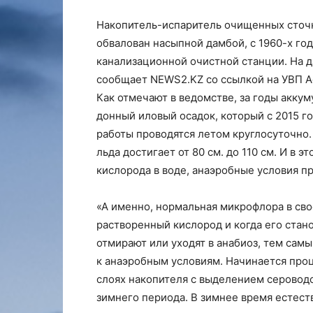
Накопитель-испаритель очищенных сточн
обвалован насыпной дамбой, с 1960-х го
канализационной очистной станции. На д
сообщает NEWS2.KZ со ссылкой на УВП А
Как отмечают в ведомстве, за годы акку
донный иловый осадок, который с 2015 г
работы проводятся летом круглосуточно.
льда достигает от 80 см. до 110 см. И в 
кислорода в воде, анаэробные условия п
«А именно, нормальная микрофлора в св
растворенный кислород и когда его ста
отмирают или уходят в анабиоз, тем са
к анаэробным условиям. Начинается проц
слоях накопителя с выделением сероводо
зимнего периода. В зимнее время естес