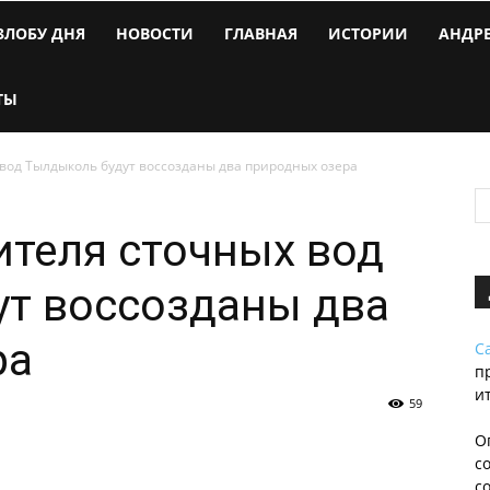
ЗЛОБУ ДНЯ
НОВОСТИ
ГЛАВНАЯ
ИСТОРИИ
АНДР
ТЫ
 вод Тылдыколь будут воссозданы два природных озера
ителя сточных вод
ут воссозданы два
ра
С
п
и
59
О
с
с