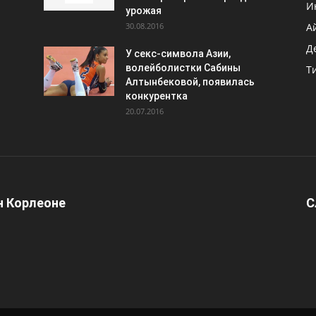
И
урожая
30.08.2016
А
Д
У секс-символа Азии,
волейболистки Сабины
Т
Алтынбековой, появилась
конкурентка
20.07.2016
 Корлеоне
С