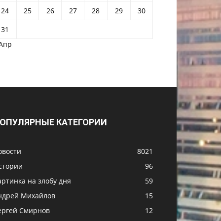
24
25
26
27
28
29
30
31
 Апр
ОПУЛЯРНЫЕ КАТЕГОРИИ
овости
8021
стории
96
артинка на злобу дня
59
ндрей Михайлов
15
ергей Смирнов
12