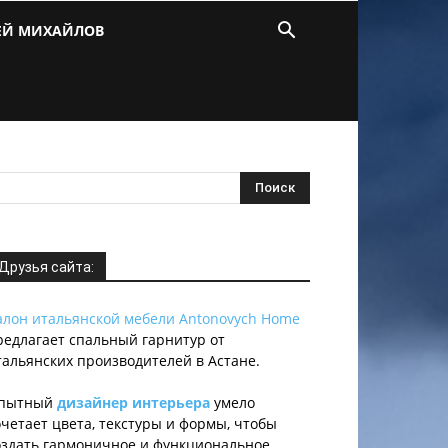
ЕЙ МИХАЙЛОВ
Друзья сайта:
алон итальянской мебели Antonovych Home
редлагает спальный гарнитур от
тальянских производителей в Астане.
пытный
дизайнер интерьера
умело
очетает цвета, текстуры и формы, чтобы
оздать гармоничное и функциональное