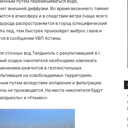
твенным путем перемешиваться воде,
нет внешней диффузии. Во время весеннего таяния
тся в атмосферу и в следствии ветра (чаще всего
дорода распространяется в город (специфический
ять лед, тем быстрее произойдет выброс газов и
ся в сообщении УВП Астаны.
я сточных вод Талдыколь с рекультивацией в г.
вый осадок накопителя необходимо извлекать
именением реагентов в геотекстильных
ультивация на освобождаемых территориях.
ным путем вследствие испарения и фильтрации.
ль не производится. На месте накопителя будут
алдыколь» и «Ульмес».