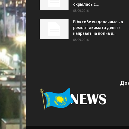
скрылась с...
08.09.2016
В Актобе выделенные на
ремонт акимата деньги
направят на полив и...
08.09.2016
Дон