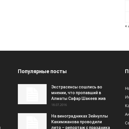
«
Популярные посты
П
Экстрасенсы сошлись во
Н
мнении, что пропавший в
И
Алматы Сафар Шакеев жив
18.07.2016
К
А
На виноградниках Зейнуллы
Какимжанова проводили
С
и
лето – репортаж с праздника