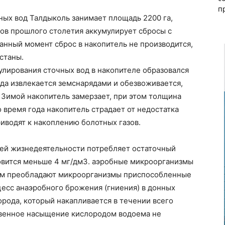
п
ых вод Талдыколь занимает площадь 2200 га,
дов прошлого столетия аккумулирует сбросы с
анный момент сброс в накопитель не производится,
станы.
мулирования сточных вод в накопителе образовался
ода извлекается земснарядами и обезвоживается,
 Зимой накопитель замерзает, при этом толщина
это время года накопитель страдает от недостатка
риводят к накоплению болотных газов.
оей жизнедеятельности потребляет остаточный
новится меньше 4 мг/дм3. аэробные микроорганизмы
мым преобладают микроорганизмы приспособленные
есс анаэробного брожения (гниения) в донных
рода, который накапливается в течении всего
твенное насыщение кислородом водоема не