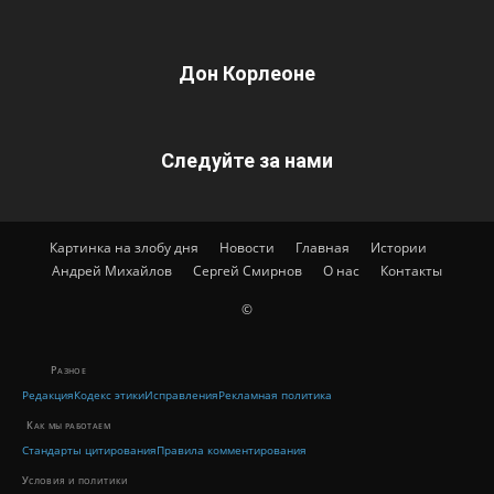
Дон Корлеоне
Следуйте за нами
Картинка на злобу дня
Новости
Главная
Истории
Андрей Михайлов
Сергей Смирнов
О нас
Контакты
©
Разное
Редакция
Кодекс этики
Исправления
Рекламная политика
Как мы работаем
Стандарты цитирования
Правила комментирования
Условия и политики