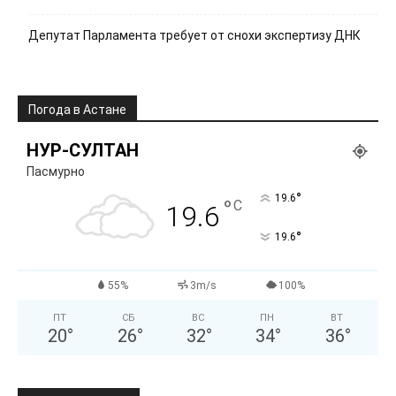
Депутат Парламента требует от снохи экспертизу ДНК
Погода в Астане
НУР-СУЛТАН
Пасмурно
°
19.6
°
C
19.6
°
19.6
55%
3m/s
100%
ПТ
СБ
ВС
ПН
ВТ
20
°
26
°
32
°
34
°
36
°