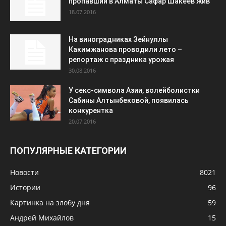
пропавший в Алматы Сафар Шакеев жив
18.07.2016
На виноградниках Зейнуллы
Какимжанова проводили лето –
репортаж с праздника урожая
30.08.2016
У секс-символа Азии, волейболистки
Сабины Алтынбековой, появилась
конкурентка
20.07.2016
ПОПУЛЯРНЫЕ КАТЕГОРИИ
Новости
8021
Истории
96
Картинка на злобу дня
59
Андрей Михайлов
15