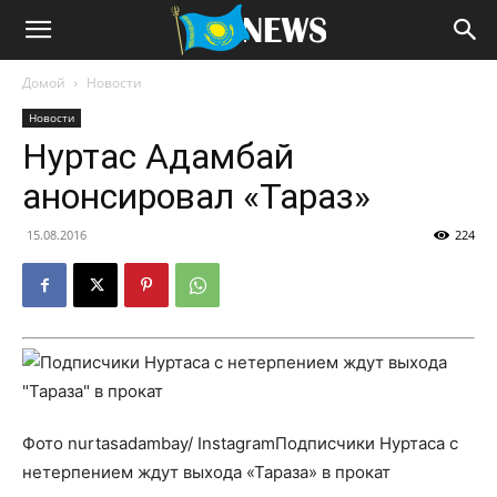
Домой
Новости
Новости
Нуртас Адамбай
анонсировал «Тараз»
15.08.2016
224
Фото nurtasadambay/ InstagramПодписчики Нуртаса с
нетерпением ждут выхода «Тараза» в прокат