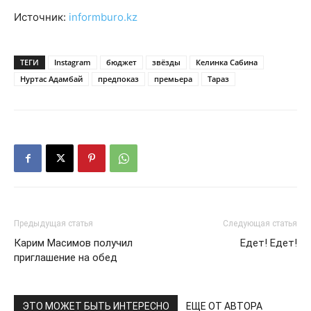
Источник:
informburo.kz
ТЕГИ
Instagram
бюджет
звёзды
Келинка Сабина
Нуртас Адамбай
предпоказ
премьера
Тараз
Предыдущая статья
Следующая статья
Карим Масимов получил
Едет! Едет!
приглашение на обед
ЭТО МОЖЕТ БЫТЬ ИНТЕРЕСНО
ЕЩЕ ОТ АВТОРА