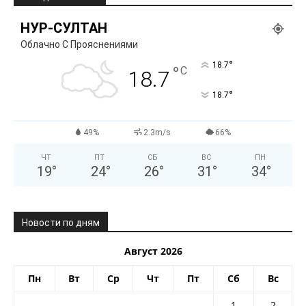
НУР-СУЛТАН
Облачно С Прояснениями
°
18.7
°
C
18.7
°
18.7
49%
2.3m/s
66%
ЧТ
ПТ
СБ
ВС
ПН
19
°
24
°
26
°
31
°
34
°
Новости по дням
Август 2026
Пн
Вт
Ср
Чт
Пт
Сб
Вс
1
2