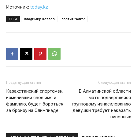
Источник:
today.kz
ТЕГИ
Владимир Козлов
партия "Алга"
Предыдущая статья
Следующая статья
Казахстанский спортсмен,
В Алматинской области
изменивший своё имя и
мать подвергшейся
фамилию, будет бороться
групповому изнасилованию
за бронзу на Олимпиаде
девушки требует наказать
виновных