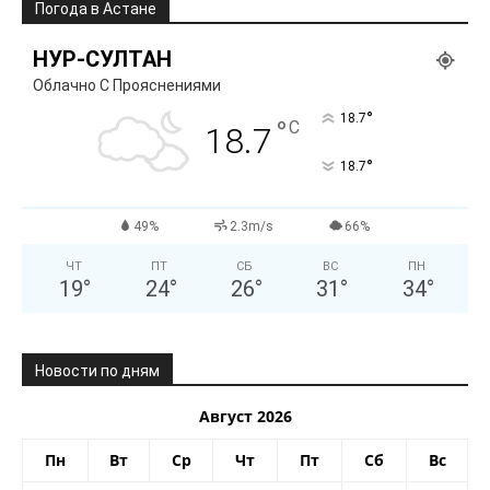
Погода в Астане
НУР-СУЛТАН
Облачно С Прояснениями
°
18.7
°
C
18.7
°
18.7
49%
2.3m/s
66%
ЧТ
ПТ
СБ
ВС
ПН
19
°
24
°
26
°
31
°
34
°
Новости по дням
Август 2026
Пн
Вт
Ср
Чт
Пт
Сб
Вс