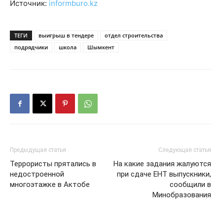
Источник:
informburo.kz
ТЕГИ
выигрыш в тендере
отдел строительства
подрядчики
школа
Шымкент
Предыдущая статья
Следующая статья
Террористы прятались в
На какие задания жалуются
недостроенной
при сдаче ЕНТ выпускники,
многоэтажке в Актобе
сообщили в
Минобразования