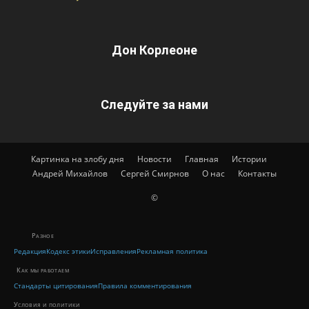
Дон Корлеоне
Следуйте за нами
Картинка на злобу дня
Новости
Главная
Истории
Андрей Михайлов
Сергей Смирнов
О нас
Контакты
©
Разное
Редакция
Кодекс этики
Исправления
Рекламная политика
Как мы работаем
Стандарты цитирования
Правила комментирования
Условия и политики