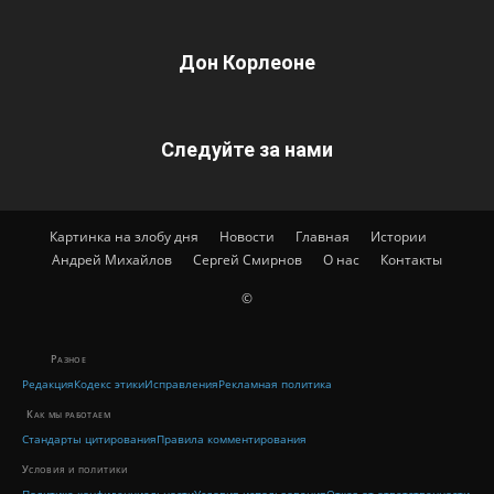
Дон Корлеоне
Следуйте за нами
Картинка на злобу дня
Новости
Главная
Истории
Андрей Михайлов
Сергей Смирнов
О нас
Контакты
©
Разное
Редакция
Кодекс этики
Исправления
Рекламная политика
Как мы работаем
Стандарты цитирования
Правила комментирования
Условия и политики