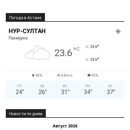
Погода в Астане
НУР-СУЛТАН
Пасмурно
°
23.6
°
C
23.6
°
23.6
45%
4.8m/s
95%
ПТ
СБ
ВС
ПН
ВТ
24
°
26
°
31
°
34
°
37
°
Новости по дням
Август 2026