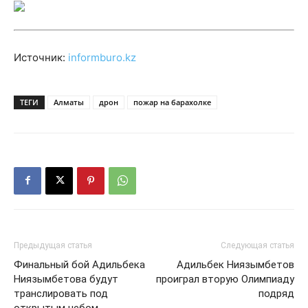
Источник:
informburo.kz
ТЕГИ
Алматы
дрон
пожар на барахолке
Предыдущая статья
Следующая статья
Финальный бой Адильбека
Адильбек Ниязымбетов
Ниязымбетова будут
проиграл вторую Олимпиаду
транслировать под
подряд
открытым небом