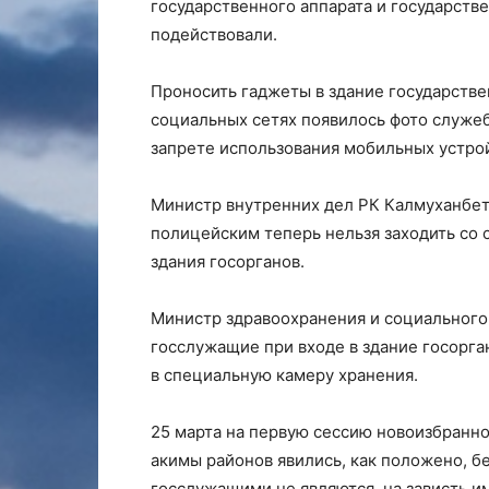
государственного аппарата и государств
подействовали.
Проносить гаджеты в здание государствен
социальных сетях появилось фото служе
запрете использования мобильных устрой
Министр внутренних дел РК Калмуханбет
полицейским теперь нельзя заходить со
здания госорганов.
Министр здравоохранения и социального 
госслужащие при входе в здание госорга
в специальную камеру хранения.
25 марта на первую сессию новоизбранн
акимы районов явились, как положено, б
госслужащими не являются, на зависть и