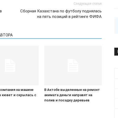
Следующая статья
в
Сборная Казахстана по футболу поднялась
на пять позиций в рейтинге ФИФА
АВТОРА
компания на машине
В Актобе выделенные на ремонт
в кювет и скрылась с
акимата деньги направят на
П
полив и посадку деревьев