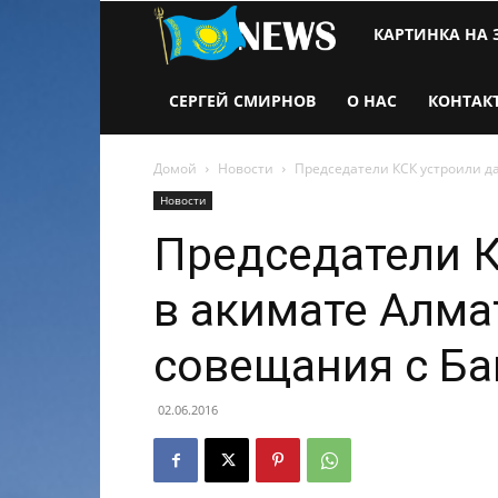
Новости
КАРТИНКА НА 
Казахстана
СЕРГЕЙ СМИРНОВ
О НАС
КОНТАК
Домой
Новости
Председатели КСК устроили д
Новости
Председатели К
в акимате Алма
совещания с Б
02.06.2016