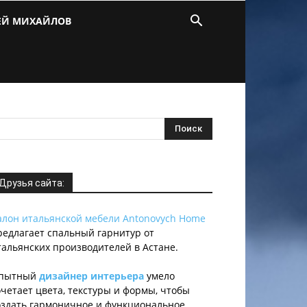
ЕЙ МИХАЙЛОВ
Друзья сайта:
алон итальянской мебели Antonovych Home
редлагает спальный гарнитур от
тальянских производителей в Астане.
пытный
дизайнер интерьера
умело
очетает цвета, текстуры и формы, чтобы
оздать гармоничное и функциональное