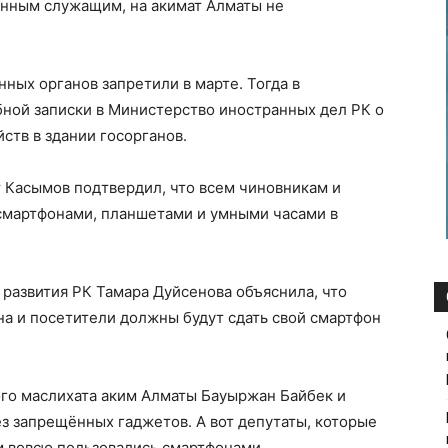
енным служащим, на акимат Алматы не
ных органов запретили в марте. Тогда в
бной записки в Министерство иностранных дел РК о
ств в здании госорганов.
 Касымов подтвердил, что всем чиновникам и
 смартфонами, планшетами и умными часами в
развития РК Тамара Дуйсенова объяснила, что
на и посетители должны будут сдать свой смартфон
ого маслихата аким Алматы Бауыржан Байбек и
ез запрещённых гаджетов. А вот депутаты, которые
м вовсю пользовались смартфонами.