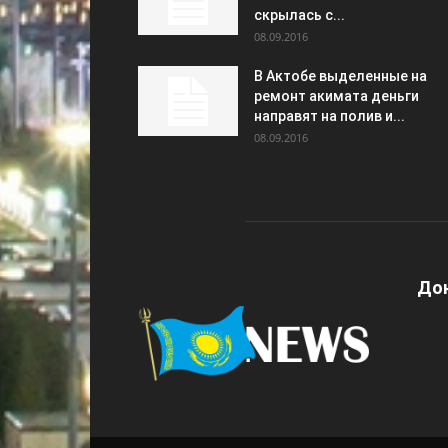
скрылась с...
08.09.2016
В Актобе выделенные на
ремонт акимата деньги
направят на полив и...
08.09.2016
Дон