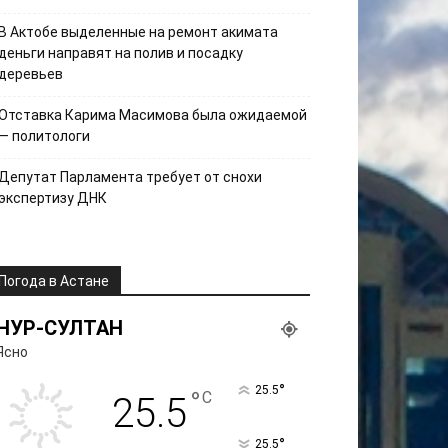
В Актобе выделенные на ремонт акимата
деньги направят на полив и посадку
деревьев
Отставка Карима Масимова была ожидаемой
— политологи
Депутат Парламента требует от снохи
экспертизу ДНК
Погода в Астане
НУР-СУЛТАН
Ясно
°
25.5
°
C
25.5
°
25.5