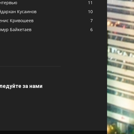
нтервью
11
йдархан Кусаинов
10
енис Кривошеев
7
имур Байкетаев
6
ледуйте за нами