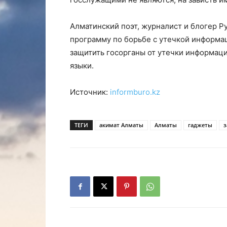
Алматинский поэт, журналист и блогер 
программу по борьбе с утечкой информа
защитить госорганы от утечки информаци
языки.
Источник:
informburo.kz
ТЕГИ
акимат Алматы
Алматы
гаджеты
з