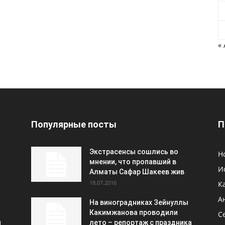
«
Популярные посты
П
Экстрасенсы сошлись во
Н
мнении, что пропавший в
И
Алматы Сафар Шакеев жив
18.07.2016
К
А
На виноградниках Зейнуллы
Какимжанова проводили
С
и
лето – репортаж с праздника