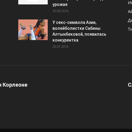
И
урожая
30.08.2016
А
Д
У секс-символа Азии,
волейболистки Сабины
Т
Алтынбековой, появилась
конкурентка
20.07.2016
 Корлеоне
С