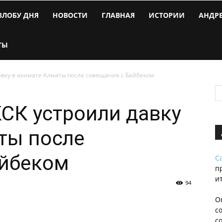
ЗЛОБУ ДНЯ
НОВОСТИ
ГЛАВНАЯ
ИСТОРИИ
АНДР
ТЫ
авку в акимате Алматы после совещания с Байбеком
СК устроили давку
ты после
айбеком
С
п
и
94
О
с
с