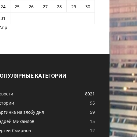
24
25
26
27
28
29
30
31
 Апр
ОПУЛЯРНЫЕ КАТЕГОРИИ
овости
8021
стории
96
артинка на злобу дня
59
ндрей Михайлов
15
ергей Смирнов
12