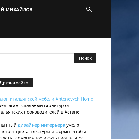
ЕЙ МИХАЙЛОВ
Друзья сайта:
алон итальянской мебели Antonovych Home
редлагает спальный гарнитур от
тальянских производителей в Астане.
пытный
дизайнер интерьера
умело
очетает цвета, текстуры и формы, чтобы
оздать гармоничное и функциональное