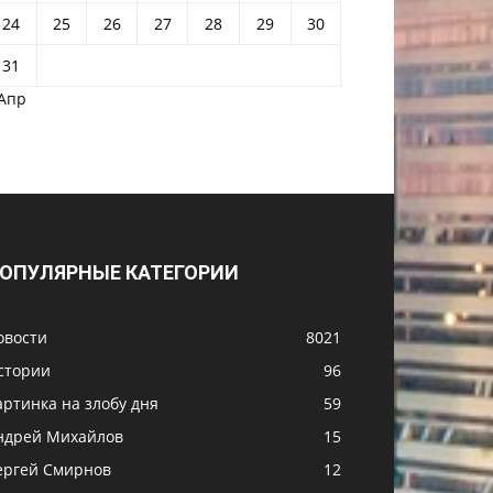
24
25
26
27
28
29
30
31
 Апр
ОПУЛЯРНЫЕ КАТЕГОРИИ
овости
8021
стории
96
артинка на злобу дня
59
ндрей Михайлов
15
ергей Смирнов
12