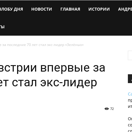
ЗЛОБУ ДНЯ
НОВОСТИ
ГЛАВНАЯ
ИСТОРИИ
АНДР
ТЫ
за последние 70 лет стал экс-лидер «Зелёных»
встрии впервые за
т стал экс-лидер
С
п
и
72
О
с
с