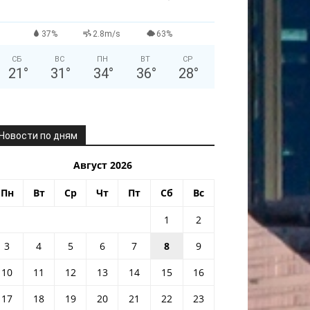
37%
2.8m/s
63%
СБ
ВС
ПН
ВТ
СР
21
°
31
°
34
°
36
°
28
°
Новости по дням
Август 2026
Пн
Вт
Ср
Чт
Пт
Сб
Вс
1
2
3
4
5
6
7
8
9
10
11
12
13
14
15
16
17
18
19
20
21
22
23