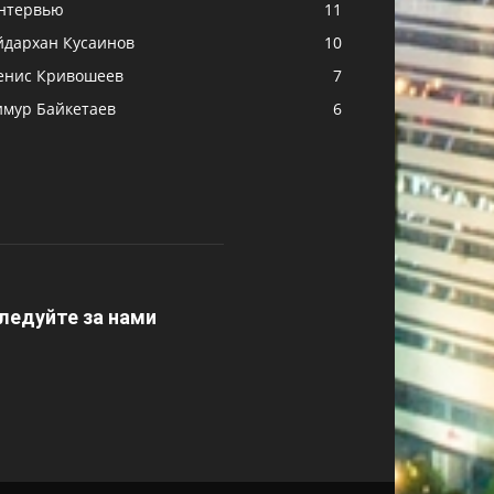
нтервью
11
йдархан Кусаинов
10
енис Кривошеев
7
имур Байкетаев
6
ледуйте за нами