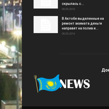
скрылась с...
08.09.2016
В Актобе выделенные на
ремонт акимата деньги
направят на полив и...
08.09.2016
Дон