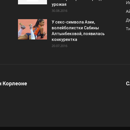
И
урожая
30.08.2016
А
Д
У секс-символа Азии,
волейболистки Сабины
Т
Алтынбековой, появилась
конкурентка
20.07.2016
 Корлеоне
С