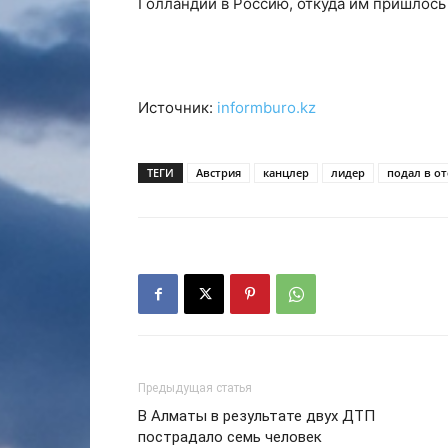
Голландии в Россию, откуда им пришлос
Источник:
informburo.kz
ТЕГИ
Австрия
канцлер
лидер
подал в от
Предыдущая статья
В Алматы в результате двух ДТП
пострадало семь человек