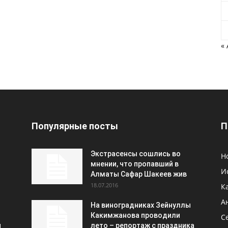
«
Популярные посты
П
Экстрасенсы сошлись во
Н
мнении, что пропавший в
И
Алматы Сафар Шакеев жив
18.07.2016
К
А
На виноградниках Зейнуллы
Какимжанова проводили
С
и
лето – репортаж с праздника