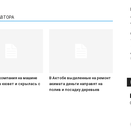
АВТОРА
компания на машине
В Актобе выделенные на ремонт
в кювет и скрылась с
акимата деньги направят на
П
полив и посадку деревьев