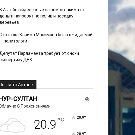
В Актобе выделенные на ремонт акимата
деньги направят на полив и посадку
деревьев
Отставка Карима Масимова была ожидаемой
— политологи
Депутат Парламента требует от снохи
экспертизу ДНК
Погода в Астане
НУР-СУЛТАН
Облачно С Прояснениями
°
20.9
°
C
20.9
°
20.9