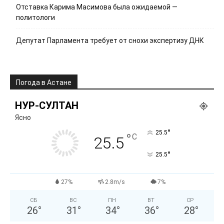
Отставка Карима Масимова была ожидаемой —
политологи
Депутат Парламента требует от снохи экспертизу ДНК
Погода в Астане
НУР-СУЛТАН
Ясно
°
25.5
°
C
25.5
°
25.5
27%
2.8m/s
7%
СБ
ВС
ПН
ВТ
СР
26
°
31
°
34
°
36
°
28
°