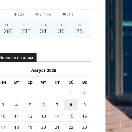
62%
3.4m/s
51%
СБ
ВС
ПН
ВТ
СР
26
°
31
°
34
°
36
°
25
°
Новости по дням
Август 2026
Пн
Вт
Ср
Чт
Пт
Сб
Вс
1
2
3
4
5
6
7
8
9
10
11
12
13
14
15
16
17
18
19
20
21
22
23