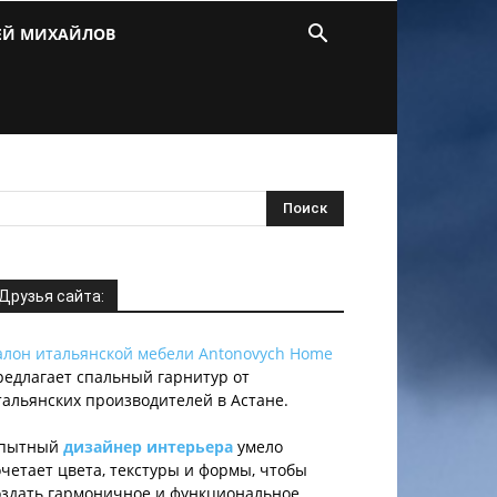
ЕЙ МИХАЙЛОВ
Друзья сайта:
алон итальянской мебели Antonovych Home
редлагает спальный гарнитур от
тальянских производителей в Астане.
пытный
дизайнер интерьера
умело
очетает цвета, текстуры и формы, чтобы
оздать гармоничное и функциональное