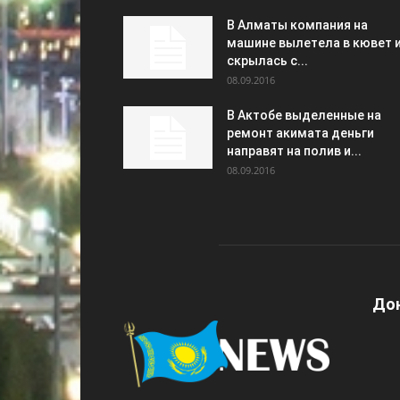
В Алматы компания на
машине вылетела в кювет 
скрылась с...
08.09.2016
В Актобе выделенные на
ремонт акимата деньги
направят на полив и...
08.09.2016
Дон