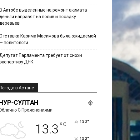
В Актобе выделенные на ремонт акимата
деньги направят на полив и посадку
деревьев
Отставка Карима Масимова была ожидаемой
— политологи
Депутат Парламента требует от снохи
экспертизу ДНК
Погода в Астане
НУР-СУЛТАН
Облачно С Прояснениями
°
13.3
°
C
13.3
°
13.3