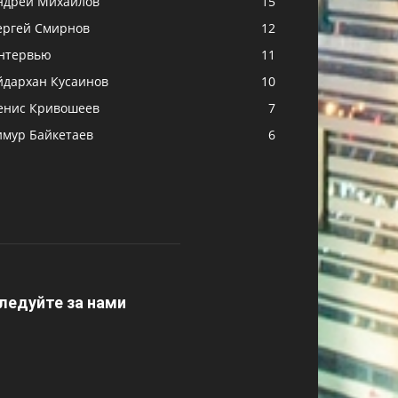
ндрей Михайлов
15
ергей Смирнов
12
нтервью
11
йдархан Кусаинов
10
енис Кривошеев
7
имур Байкетаев
6
ледуйте за нами