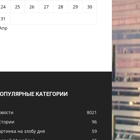
24
25
26
27
28
29
30
31
 Апр
ОПУЛЯРНЫЕ КАТЕГОРИИ
овости
8021
стории
96
артинка на злобу дня
59