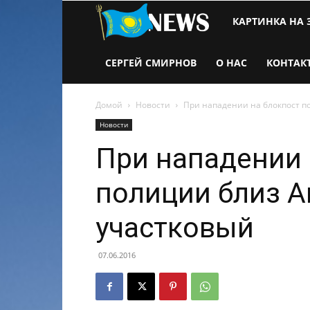
Новости
КАРТИНКА НА 
Казахстана
СЕРГЕЙ СМИРНОВ
О НАС
КОНТАК
Домой
Новости
При нападении на блокпост п
Новости
При нападении 
полиции близ А
участковый
07.06.2016