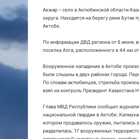
Акжар – село в Актюбинской области Каза
округа. Находится на берегу реки Бутак 
Актобе.
По информации ДВД региона от 6 июня, 
поселка Алга, расположенного в 44 км от
Вооруженное нападение в Актобе произо
были слышны в двух районах города. Пер
По словам актюбинцев, стрельба произо
взял на контроль Президент Казахстана Н
Глава МВД Республики сообщил журналис
национальной гвардии в Актобе. Калмуха
котором продавалось оружие, пытались з
разделилась. 17 вооруженных террористов
оставшиеся 9 человек пытались ограбить