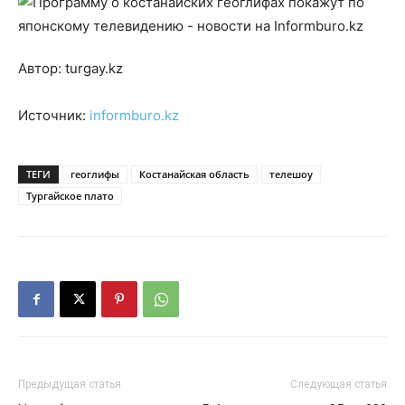
Автор: turgay.kz
Источник:
informburo.kz
ТЕГИ
геоглифы
Костанайская область
телешоу
Тургайское плато
Предыдущая статья
Следующая статья