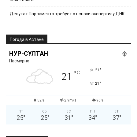
Депутат Парламента требует от снохи экспертизу ДНК
Погода в Астане
НУР-СУЛТАН
Пасмурно
°
21
°
C
21
°
21
52%
2.9m/s
96%
ПТ
СБ
ВС
ПН
ВТ
25
°
25
°
31
°
34
°
37
°