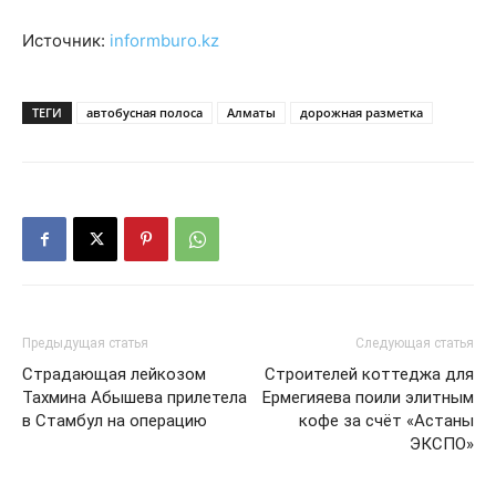
Источник:
informburo.kz
ТЕГИ
автобусная полоса
Алматы
дорожная разметка
Предыдущая статья
Следующая статья
Страдающая лейкозом
Строителей коттеджа для
Тахмина Абышева прилетела
Ермегияева поили элитным
в Стамбул на операцию
кофе за счёт «Астаны
ЭКСПО»