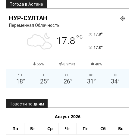
Погода в Астане
НУР-СУЛТАН
Переменная Облачность
°
17.8
°
C
17.8
°
17.8
55%
0.9m/s
40%
ЧТ
ПТ
СБ
ВС
ПН
18
°
25
°
26
°
31
°
34
°
Новости по дням
Август 2026
Пн
Вт
Ср
Чт
Пт
Сб
Вс