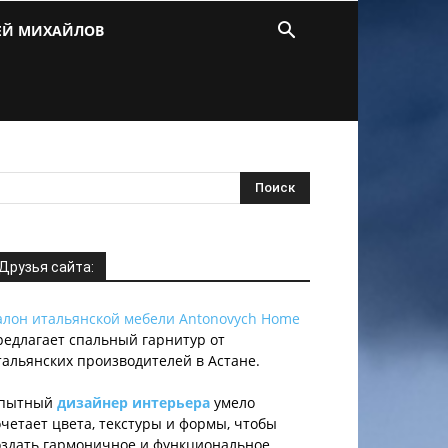
ЕЙ МИХАЙЛОВ
Друзья сайта:
алон итальянской мебели Antonovych Home
редлагает спальный гарнитур от
тальянских производителей в Астане.
пытный
дизайнер интерьера
умело
очетает цвета, текстуры и формы, чтобы
оздать гармоничное и функциональное