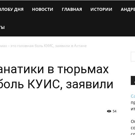
ЗЛОБУ ДНЯ
НОВОСТИ
ГЛАВНАЯ
ИСТОРИИ
АНДР
ТЫ
ах – это головная боль КУИС, заявили в Астане
анатики в тюрьмах
 боль КУИС, заявили
С
п
и
54
О
с
с