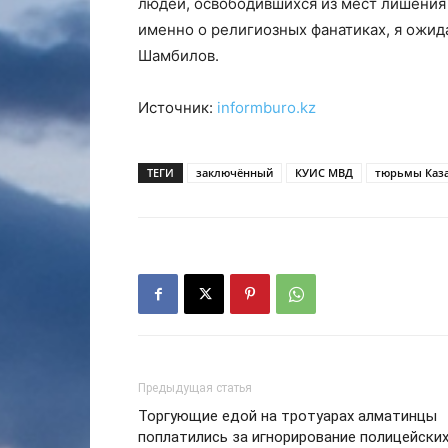
людей, освободившихся из мест лишения 
именно о религиозных фанатиках, я ожида
Шамбилов.
Источник:
informburo.kz
ТЕГИ
заключённый
КУИС МВД
тюрьмы Каза
Предыдущая статья
Торгующие едой на тротуарах алматинцы
поплатились за игнорирование полицейски