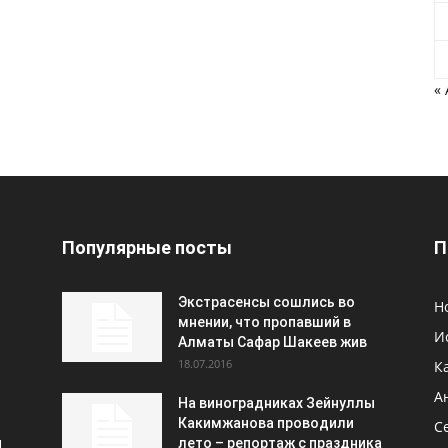
«
Популярные посты
П
Экстрасенсы сошлись во
Н
мнении, что пропавший в
И
Алматы Сафар Шакеев жив
18.07.2016
К
А
На виноградниках Зейнуллы
Какимжанова проводили
С
и
лето – репортаж с праздника