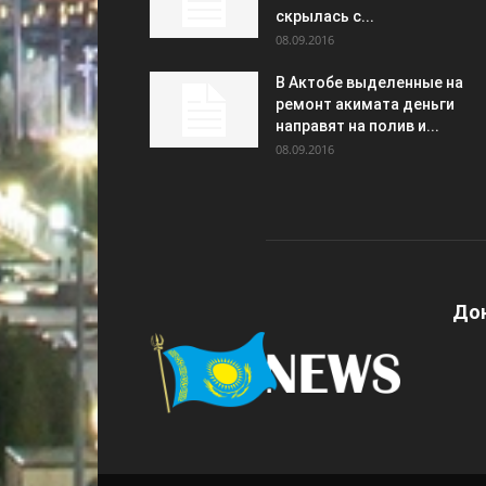
скрылась с...
08.09.2016
В Актобе выделенные на
ремонт акимата деньги
направят на полив и...
08.09.2016
Дон