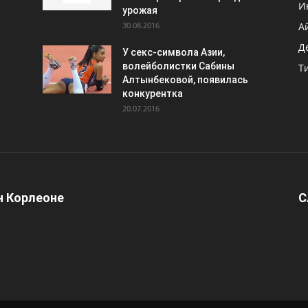
И
урожая
30.08.2016
А
Д
У секс-символа Азии,
волейболистки Сабины
Т
Алтынбековой, появилась
конкурентка
20.07.2016
 Корлеоне
С