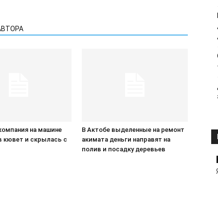
АВТОРА
компания на машине
В Актобе выделенные на ремонт
в кювет и скрылась с
акимата деньги направят на
П
полив и посадку деревьев