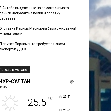
В Актобе выделенные на ремонт акимата
деньги направят на полив и посадку
деревьев
Отставка Карима Масимова была ожидаемой
— политологи
Депутат Парламента требует от снохи
экспертизу ДНК
Погода в Астане
НУР-СУЛТАН
Ясно
°
25.5
°
C
25.5
°
25.5