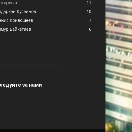
нтервью
11
йдархан Кусаинов
10
енис Кривошеев
7
имур Байкетаев
6
ледуйте за нами