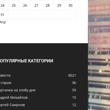
24
25
26
27
28
29
30
31
 Апр
ОПУЛЯРНЫЕ КАТЕГОРИИ
овости
8021
стории
96
артинка на злобу дня
59
ндрей Михайлов
15
ергей Смирнов
12