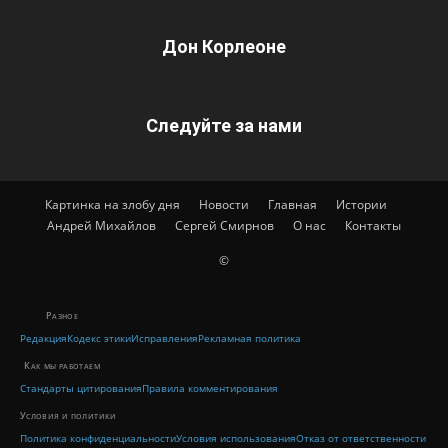
Дон Корлеоне
Следуйте за нами
Картинка на злобу дня
Новости
Главная
Истории
Андрей Михайлов
Сергей Смирнов
О нас
Контакты
©
Разное
Редакция
Кодекс этики
Исправления
Рекламная политика
Как мы работаем
Стандарты цитирования
Правила комментирования
Условия и политики
Политика конфиденциальности
Условия использования
Отказ от ответственности