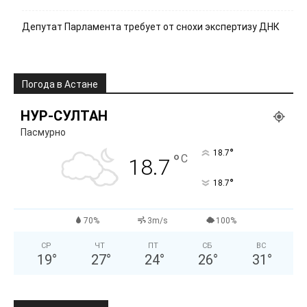
Депутат Парламента требует от снохи экспертизу ДНК
Погода в Астане
НУР-СУЛТАН
Пасмурно
°
18.7
°
C
18.7
°
18.7
70%
3m/s
100%
СР
ЧТ
ПТ
СБ
ВС
19
°
27
°
24
°
26
°
31
°