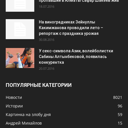
пропавший в Алматы Сафар Шакеев жив
18.07.2016
На виноградниках Зейнуллы
Какимжанова проводили лето –
репортаж с праздника урожая
30.08.2016
У секс-символа Азии, волейболистки
Сабины Алтынбековой, появилась
конкурентка
20.07.2016
ПОПУЛЯРНЫЕ КАТЕГОРИИ
Новости
8021
Истории
96
Картинка на злобу дня
59
Андрей Михайлов
15