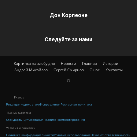
Дон Корлеоне
Следуйте за нами
Картинка на злобу дня
Новости
Главная
Истории
Андрей Михайлов
Сергей Смирнов
О нас
Контакты
©
Разное
Редакция
Кодекс этики
Исправления
Рекламная политика
Как мы работаем
Стандарты цитирования
Правила комментирования
Условия и политики
Политика конфиденциальности
Условия использования
Отказ от ответственности