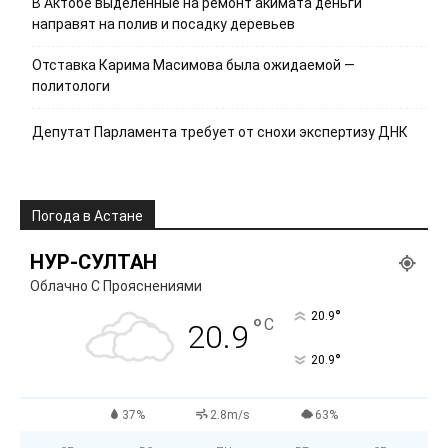
В Актобе выделенные на ремонт акимата деньги
направят на полив и посадку деревьев
Отставка Карима Масимова была ожидаемой —
политологи
Депутат Парламента требует от снохи экспертизу ДНК
Погода в Астане
НУР-СУЛТАН
Облачно С Прояснениями
°
20.9
°
C
20.9
°
20.9
37%
2.8m/s
63%