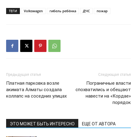
ТЕГИ
Volkswagen
гибель ребёнка
ДЧС
пожар
Предыдущая статья
Следующая статья
Платная парковка возле
Пограничные власти
акимата Алматы создала
спохватились и обещают
коллапс на соседних улицах
навести на «Кордае»
порядок
ЭТО МОЖЕТ БЫТЬ ИНТЕРЕСНО
ЕЩЕ ОТ АВТОРА