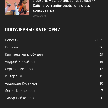
У секс-символа Азии, волейболистки
Сабины Алтынбековой, появилась
конкурентка
20.07.2016
ПОПУЛЯРНЫЕ КАТЕГОРИИ
Новости
8021
Истории
96
Картинка на злобу дня
59
Андрей Михайлов
15
Сергей Смирнов
12
Интервью
11
Айдархан Кусаинов
10
Денис Кривошеев
7
Тимур Байкетаев
6