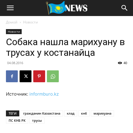
Домой
Новости
Новости
Собака нашла марихуану в
трусах у костанайца
04.08.2016
40
Источник:
informburo.kz
ТЕГИ
гражданин Казахстана
клад
кнб
марихуана
ПС КНБ РК
трусы