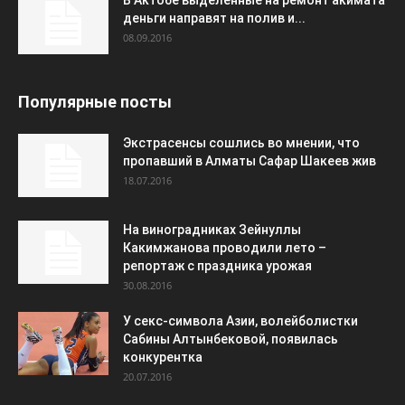
В Актобе выделенные на ремонт акимата
деньги направят на полив и...
08.09.2016
Популярные посты
Экстрасенсы сошлись во мнении, что
пропавший в Алматы Сафар Шакеев жив
18.07.2016
На виноградниках Зейнуллы
Какимжанова проводили лето –
репортаж с праздника урожая
30.08.2016
У секс-символа Азии, волейболистки
Сабины Алтынбековой, появилась
конкурентка
20.07.2016