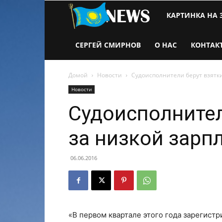
Новости
КАРТИНКА НА 
Казахстана
СЕРГЕЙ СМИРНОВ
О НАС
КОНТАК
Домой
Новости
Судоисполнители берут взятк
Новости
Судоисполнител
за низкой зар
06.06.2016
«В первом квартале этого года зарегистр