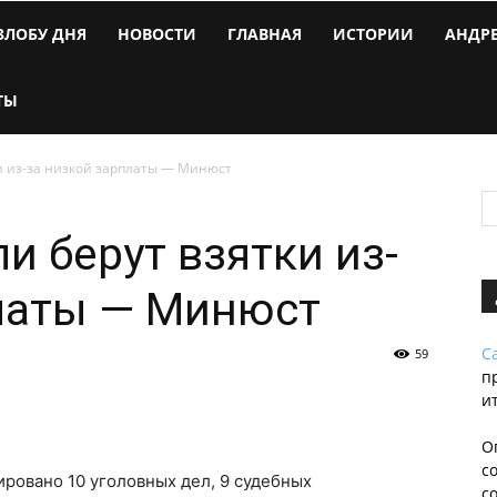
ЗЛОБУ ДНЯ
НОВОСТИ
ГЛАВНАЯ
ИСТОРИИ
АНДР
ТЫ
и из-за низкой зарплаты — Минюст
и берут взятки из-
платы — Минюст
С
59
п
и
О
с
ировано 10 уголовных дел, 9 судебных
с