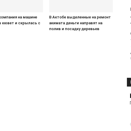
компания на машине
В Актобе выделенные на ремонт
в кювет и скрылась с
акимата деньги направят на
П
полив и посадку деревьев