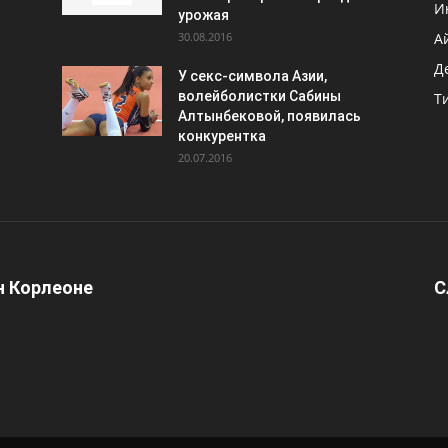
И
урожая
30.08.2016
А
Д
У секс-символа Азии,
волейболистки Сабины
Т
Алтынбековой, появилась
конкурентка
20.07.2016
 Корлеоне
С