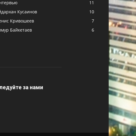
нтервью
11
йдархан Кусаинов
10
енис Кривошеев
7
имур Байкетаев
6
ледуйте за нами