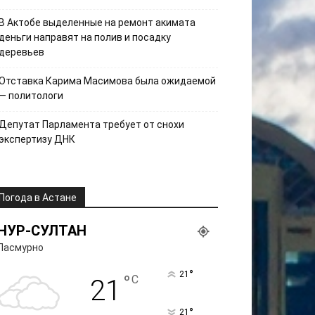
В Актобе выделенные на ремонт акимата
деньги направят на полив и посадку
деревьев
Отставка Карима Масимова была ожидаемой
— политологи
Депутат Парламента требует от снохи
экспертизу ДНК
Погода в Астане
НУР-СУЛТАН
Пасмурно
°
21
°
C
21
°
21