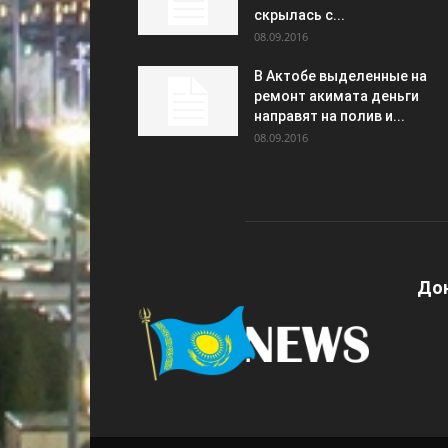
скрылась с...
08.09.2016
В Актобе выделенные на
ремонт акимата деньги
направят на полив и...
08.09.2016
Дон