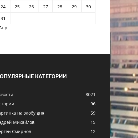
24
25
26
27
28
29
30
31
 Апр
ОПУЛЯРНЫЕ КАТЕГОРИИ
овости
8021
стории
96
артинка на злобу дня
59
ндрей Михайлов
15
ергей Смирнов
12