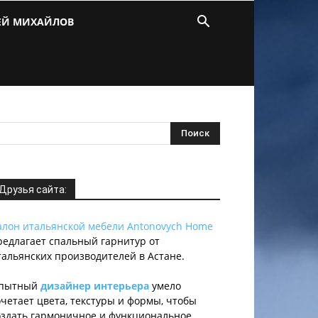
ЕЙ МИХАЙЛОВ
Друзья сайта:
алон итальянской мебели Antonovych Home
редлагает спальный гарнитур от
тальянских производителей в Астане.
пытный
дизайнер интерьера
умело
очетает цвета, текстуры и формы, чтобы
оздать гармоничное и функциональное