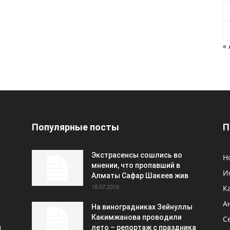
«
Популярные посты
П
Экстрасенсы сошлись во
Н
мнении, что пропавший в
И
Алматы Сафар Шакеев жив
18.07.2016
К
А
На виноградниках Зейнуллы
Какимжанова проводили
С
и
лето – репортаж с праздника