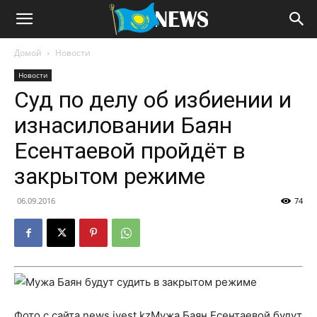
Домой
Новости
Новости
Суд по делу об избиении и
изнасиловании Баян
Есентаевой пройдёт в
закрытом режиме
06.09.2016
74
Фото с сайта news.ivest.kzМужа Баян Есентаевой будут