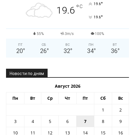
°
19.6
°
C
19.6
°
19.6
55%
3m/s
100%
ПТ
СБ
ВС
ПН
ВТ
20
°
26
°
32
°
34
°
36
°
Новости по дням
Август 2026
Пн
Вт
Ср
Чт
Пт
Сб
Вс
1
2
3
4
5
6
7
8
9
10
11
12
13
14
15
16