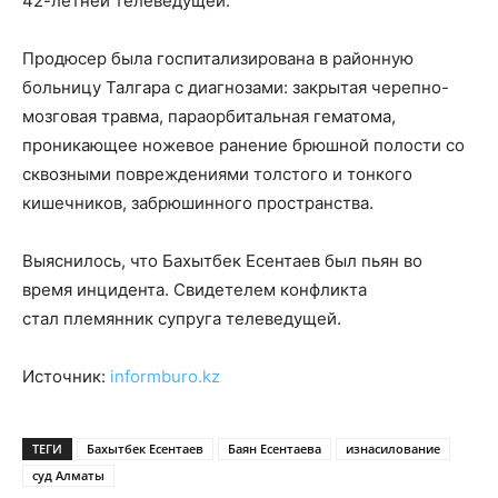
42-летней телеведущей.
Продюсер была госпитализирована в районную
больницу Талгара с диагнозами: закрытая черепно-
мозговая травма, параорбитальная гематома,
проникающее ножевое ранение брюшной полости со
сквозными повреждениями толстого и тонкого
кишечников, забрюшинного пространства.
Выяснилось, что Бахытбек Есентаев был пьян во
время инцидента. Свидетелем конфликта
стал племянник супруга телеведущей.
Источник:
informburo.kz
ТЕГИ
Бахытбек Есентаев
Баян Есентаева
изнасилование
суд Алматы