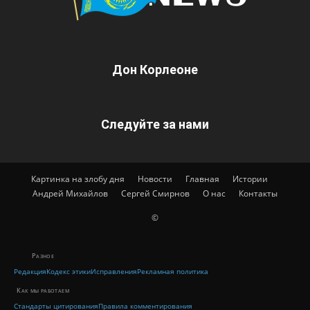
Дон Корлеоне
Следуйте за нами
Картинка на злобу дня
Новости
Главная
Истории
Андрей Михайлов
Сергей Смирнов
О нас
Контакты
©
Разное
Редакция
Кодекс этики
Исправления
Рекламная политика
Как мы работаем
Стандарты цитирования
Правила комментирования