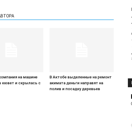
АВТОРА
компания на машине
В Актобе выделенные на ремонт
в кювет и скрылась с
акимата деньги направят на
П
полив и посадку деревьев