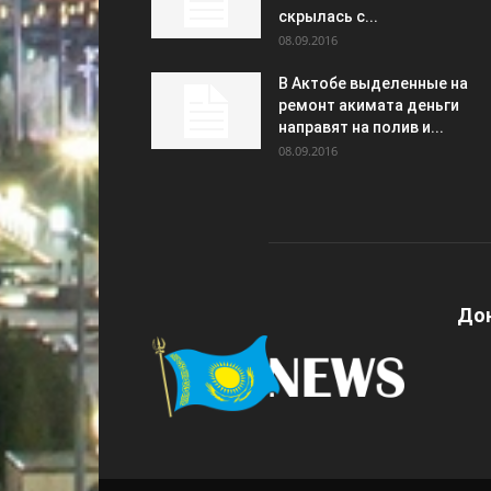
скрылась с...
08.09.2016
В Актобе выделенные на
ремонт акимата деньги
направят на полив и...
08.09.2016
Дон