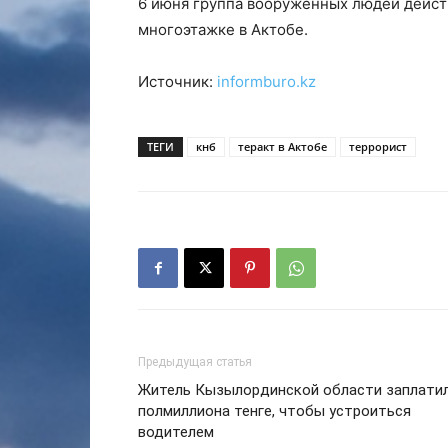
6 июня группа вооружённых людей дейст
многоэтажке в Актобе.
Источник:
informburo.kz
ТЕГИ
кнб
теракт в Актобе
террорист
Предыдущая статья
Житель Кызылординской области заплати
полмиллиона тенге, чтобы устроиться
водителем