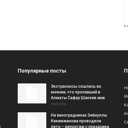
«
Популярные посты
П
Экстрасенсы сошлись во
Н
мнении, что пропавший в
И
Алматы Сафар Шакеев жив
18.07.2016
К
А
На виноградниках Зейнуллы
Какимжанова проводили
С
и
лето – репортаж с праздника