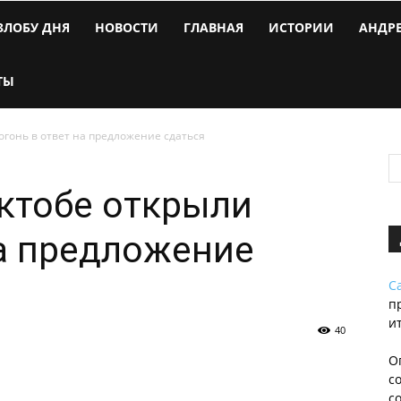
ЗЛОБУ ДНЯ
НОВОСТИ
ГЛАВНАЯ
ИСТОРИИ
АНДР
ТЫ
огонь в ответ на предложение сдаться
ктобе открыли
на предложение
С
п
и
40
О
с
с