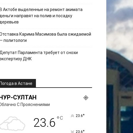
В Актобе выделенные на ремонт акимата
деньги направят на полив и посадку
деревьев
Отставка Карима Масимова была ожидаемой
— политологи
Депутат Парламента требует от снохи
экспертизу ДНК
Погода в Астане
НУР-СУЛТАН
Облачно С Прояснениями
°
23.6
°
C
23.6
°
23.6