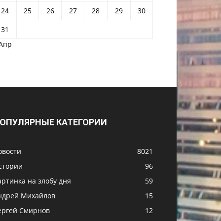
24
25
26
27
28
29
30
31
 Апр
ОПУЛЯРНЫЕ КАТЕГОРИИ
овости
8021
стории
96
артинка на злобу дня
59
ндрей Михайлов
15
ергей Смирнов
12