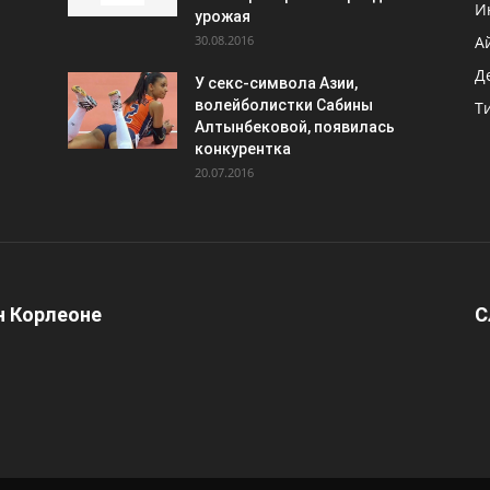
И
урожая
30.08.2016
А
Д
У секс-символа Азии,
волейболистки Сабины
Т
Алтынбековой, появилась
конкурентка
20.07.2016
 Корлеоне
С