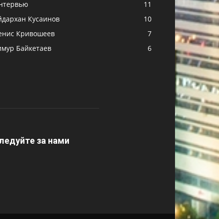
нтервью
11
йдархан Кусаинов
10
енис Кривошеев
7
имур Байкетаев
6
ледуйте за нами