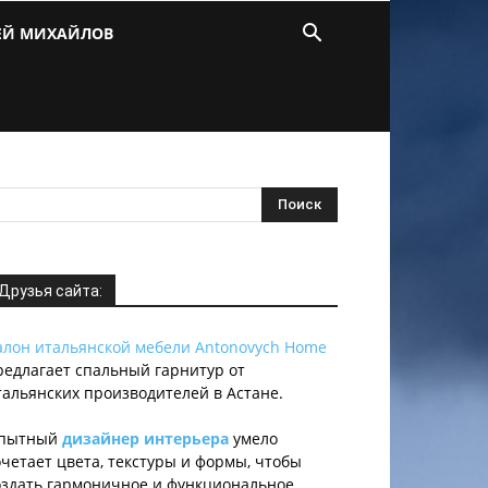
ЕЙ МИХАЙЛОВ
Друзья сайта:
алон итальянской мебели Antonovych Home
редлагает спальный гарнитур от
тальянских производителей в Астане.
пытный
дизайнер интерьера
умело
очетает цвета, текстуры и формы, чтобы
оздать гармоничное и функциональное