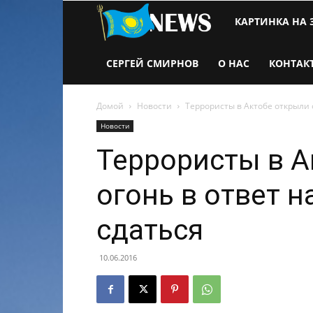
Новости
КАРТИНКА НА 
Казахстана
СЕРГЕЙ СМИРНОВ
О НАС
КОНТАК
Домой
Новости
Террористы в Актобе открыли 
Новости
Террористы в А
огонь в ответ 
сдаться
10.06.2016