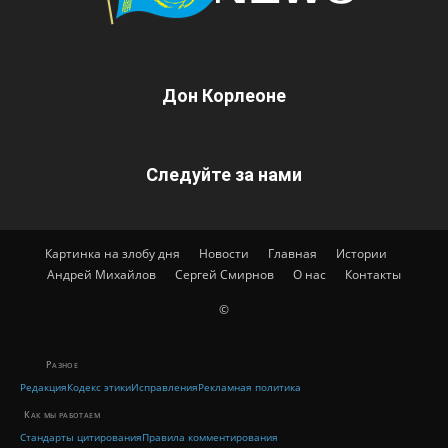
Дон Корлеоне
Следуйте за нами
Картинка на злобу дня
Новости
Главная
Истории
Андрей Михайлов
Сергей Смирнов
О нас
Контакты
©
Разное
Редакция
Кодекс этики
Исправления
Рекламная политика
Как мы работаем
Стандарты цитирования
Правила комментирования