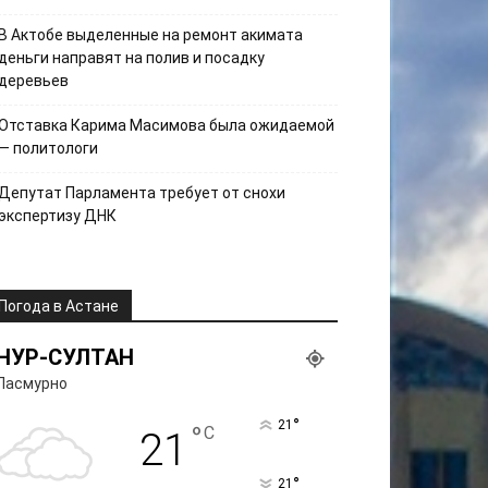
В Актобе выделенные на ремонт акимата
деньги направят на полив и посадку
деревьев
Отставка Карима Масимова была ожидаемой
— политологи
Депутат Парламента требует от снохи
экспертизу ДНК
Погода в Астане
НУР-СУЛТАН
Пасмурно
°
21
°
C
21
°
21