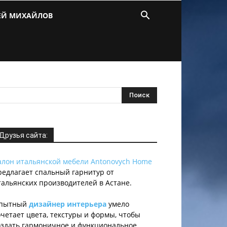
ЕЙ МИХАЙЛОВ
Друзья сайта:
алон итальянской мебели Antonovych Home
редлагает спальный гарнитур от
тальянских производителей в Астане.
пытный
дизайнер интерьера
умело
очетает цвета, текстуры и формы, чтобы
оздать гармоничное и функциональное