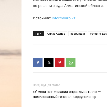
по решению суда Алматинской области.
Источник:
informburo.kz
ТЕГИ
Алмаз Асенов
коррупция
условно-до
Предыдущая статья
«У меня нет желания оправдываться» —
помилованный генерал-коррупционер