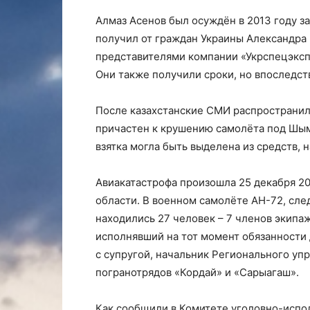
Алмаз Асенов был осуждён в 2013 году за
получил от граждан Украины Александра 
представителями компании «Укрспецэксп
Они также получили сроки, но впоследст
После казахстанские СМИ распространил
причастен к крушению самолёта под Шым
взятка могла быть выделена из средств,
Авиакатастрофа произошла 25 декабря 2
области. В военном самолёте АН-72, сл
находились 27 человек – 7 членов экипа
исполнявший на тот момент обязанности
с супругой, начальник Регионального уп
погранотрядов «Кордай» и «Сарыагаш».
Как сообщили в Комитете уголовно-испо