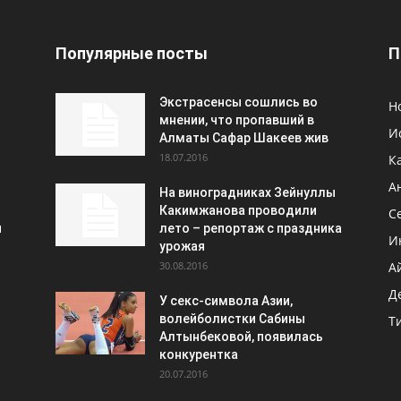
Популярные посты
П
Экстрасенсы сошлись во
Н
мнении, что пропавший в
И
Алматы Сафар Шакеев жив
18.07.2016
К
А
На виноградниках Зейнуллы
Какимжанова проводили
С
и
лето – репортаж с праздника
И
урожая
30.08.2016
А
Д
У секс-символа Азии,
волейболистки Сабины
Т
Алтынбековой, появилась
конкурентка
20.07.2016