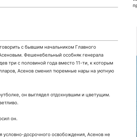
п
оговорить с бывшим начальником Главного
Асеновым. Фешенебельный особняк генерала
ев три с половиной года вместо 11-ти, к которым
долларов, Асенов сменил тюремные нары на уютную
футболке, он выглядел отдохнувшим и цветущим.
ветливо.
осил он.
ься условно-досрочного освобождения, Асенов не