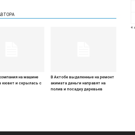
АВТОРА
«
компания на машине
В Актобе выделенные на ремонт
в кювет и скрылась с
акимата деньги направят на
П
полив и посадку деревьев