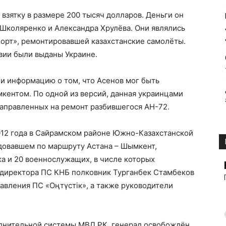
 взятку в размере 200 тысяч долларов. Деньги он
Школяренко и Александра Хрулёва. Они являлись
орт», ремонтировавшей казахстанские самолёты.
вии были выданы Украине.
и информацию о том, что Асенов мог быть
кентом. По одной из версий, данная украинцами
 направленных на ремонт разбившегося АН-72.
012 года в Сайрамском районе Южно-Казахстанской
едовавшем по маршруту Астана – Шымкент,
жа и 20 военнослужащих, в числе которых
 директора ПС КНБ полковник Турганбек Стамбеков
равления ПС «Оңтүстік», а также руководители
лнительной системы МВД РК, генерал освобождён