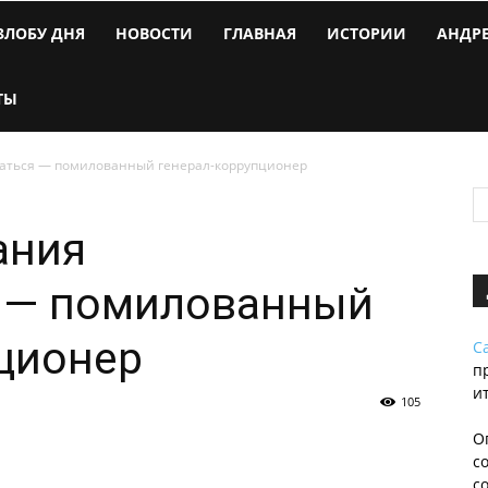
ЗЛОБУ ДНЯ
НОВОСТИ
ГЛАВНАЯ
ИСТОРИИ
АНДР
ТЫ
ваться — помилованный генерал-коррупционер
ания
 — помилованный
ционер
С
п
и
105
О
с
с