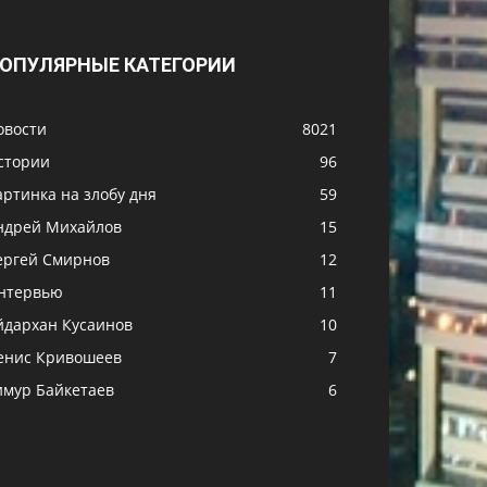
ОПУЛЯРНЫЕ КАТЕГОРИИ
овости
8021
стории
96
артинка на злобу дня
59
ндрей Михайлов
15
ергей Смирнов
12
нтервью
11
йдархан Кусаинов
10
енис Кривошеев
7
имур Байкетаев
6