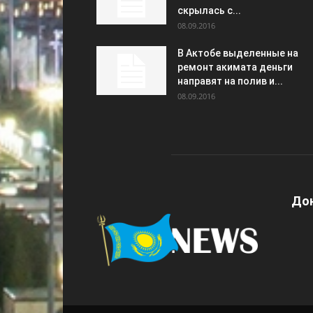
скрылась с...
08.09.2016
В Актобе выделенные на
ремонт акимата деньги
направят на полив и...
08.09.2016
Дон