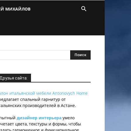
ЕЙ МИХАЙЛОВ
Друзья сайта:
алон итальянской мебели Antonovych Home
редлагает спальный гарнитур от
тальянских производителей в Астане.
пытный
дизайнер интерьера
умело
очетает цвета, текстуры и формы, чтобы
оздать гармоничное и функциональное