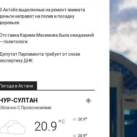
В Актобе выделенные на ремонт акимата
деньги направят на полив и посадку
деревьев
Отставка Карима Масимова была ожидаемой
— политологи
Депутат Парламента требует от снохи
экспертизу ДНК
Погода в Астане
НУР-СУЛТАН
Облачно С Прояснениями
°
20.9
°
C
20.9
°
20.9