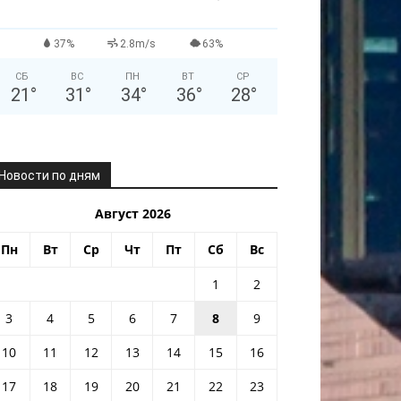
37%
2.8m/s
63%
СБ
ВС
ПН
ВТ
СР
21
°
31
°
34
°
36
°
28
°
Новости по дням
Август 2026
Пн
Вт
Ср
Чт
Пт
Сб
Вс
1
2
3
4
5
6
7
8
9
10
11
12
13
14
15
16
17
18
19
20
21
22
23