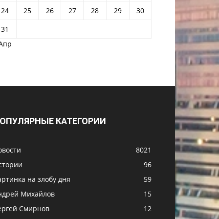
24
25
26
27
28
29
30
31
 Апр
ОПУЛЯРНЫЕ КАТЕГОРИИ
овости
8021
стории
96
артинка на злобу дня
59
ндрей Михайлов
15
ергей Смирнов
12