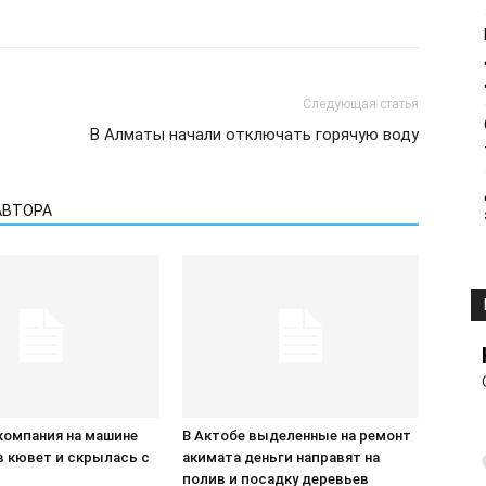
Следующая статья
В Алматы начали отключать горячую воду
АВТОРА
компания на машине
В Актобе выделенные на ремонт
в кювет и скрылась с
акимата деньги направят на
П
полив и посадку деревьев