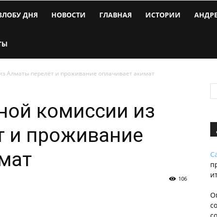
ЗЛОБУ ДНЯ
НОВОСТИ
ГЛАВНАЯ
ИСТОРИИ
АНДР
ТЫ
из Алматы перелёт и проживание оплачивает акимат
ной комиссии из
т и проживание
мат
С
п
и
106
О
с
с