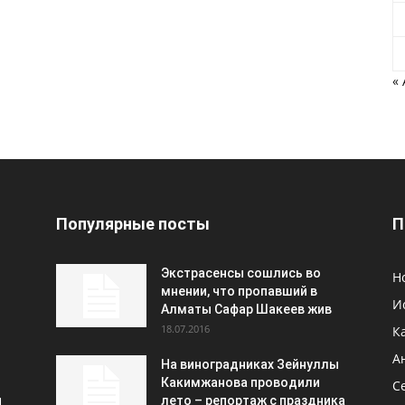
«
Популярные посты
П
Экстрасенсы сошлись во
Н
мнении, что пропавший в
И
Алматы Сафар Шакеев жив
18.07.2016
К
А
На виноградниках Зейнуллы
Какимжанова проводили
С
и
лето – репортаж с праздника