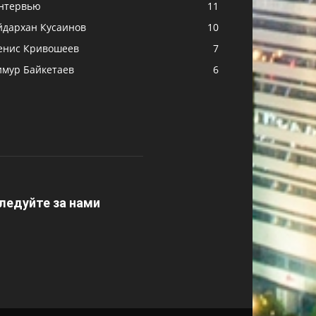
нтервью
11
йдархан Кусаинов
10
енис Кривошеев
7
имур Байкетаев
6
ледуйте за нами