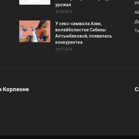
И
урожая
30.08.2016
А
Д
У секс-символа Азии,
волейболистки Сабины
Т
Алтынбековой, появилась
конкурентка
20.07.2016
 Корлеоне
С