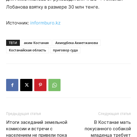
Лобанова взятку в размере 30 млн тенге.
Источник:
informburo.kz
ТЕГИ
аким Костаная
Ахмедбека Ахметжанова
Костанайская область
приговор суда
Предыдущая статья
Следующая статья
Итоги заседаний земельной
В Костанае мать
комиссии и встречи с
покусанного собакой
населением не привели пока
младенца требует