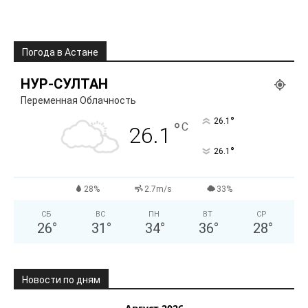
Погода в Астане
НУР-СУЛТАН
Переменная Облачность
°
26.1
°
C
26.1
°
26.1
28%
2.7m/s
33%
СБ
ВС
ПН
ВТ
СР
26
°
31
°
34
°
36
°
28
°
Новости по дням