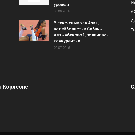
И
урожая
30.08.2016
А
Д
У секс-символа Азии,
волейболистки Сабины
Т
Алтынбековой, появилась
конкурентка
20.07.2016
 Корлеоне
С