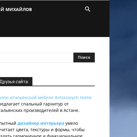
ЕЙ МИХАЙЛОВ
Друзья сайта:
алон итальянской мебели Antonovych Home
редлагает спальный гарнитур от
тальянских производителей в Астане.
пытный
дизайнер интерьера
умело
очетает цвета, текстуры и формы, чтобы
оздать гармоничное и функциональное