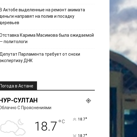
В Актобе выделенные на ремонт акимата
деньги направят на полив и посадку
деревьев
Отставка Карима Масимова была ожидаемой
— политологи
Депутат Парламента требует от снохи
экспертизу ДНК
Погода в Астане
НУР-СУЛТАН
Облачно С Прояснениями
°
18.7
°
C
18.7
°
18.7