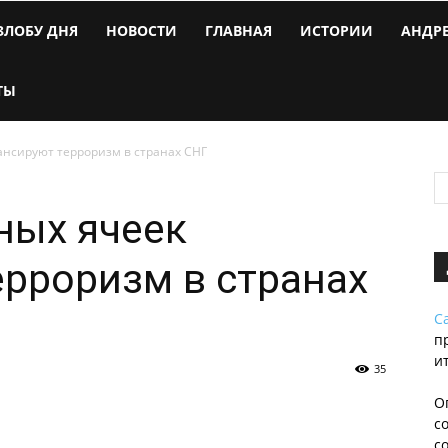
ЗЛОБУ ДНЯ
НОВОСТИ
ГЛАВНАЯ
ИСТОРИИ
АНДР
ТЫ
нсируют терроризм в странах СНГ
ных ячеек
рроризм в странах
С
п
и
35
О
с
с