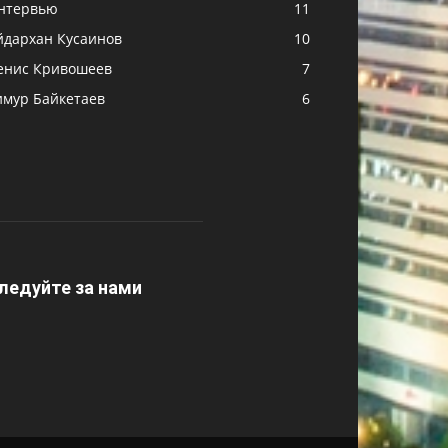
нтервью
11
йдархан Кусаинов
10
енис Кривошеев
7
имур Байкетаев
6
ледуйте за нами