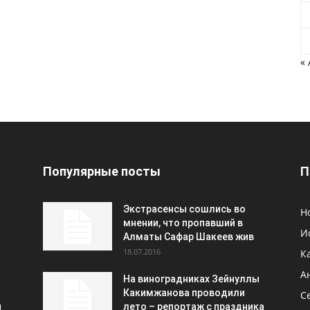
«
Популярные посты
П
Экстрасенсы сошлись во
Н
мнении, что пропавший в
И
Алматы Сафар Шакеев жив
18.07.2016
К
А
На виноградниках Зейнуллы
Какимжанова проводили
С
и
лето – репортаж с праздника