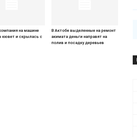
компания на машине
В Актобе выделенные на ремонт
в кювет и скрылась с
акимата деньги направят на
П
полив и посадку деревьев