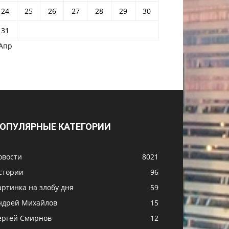
24
25
26
27
28
29
30
31
 Апр
ОПУЛЯРНЫЕ КАТЕГОРИИ
овости
8021
стории
96
артинка на злобу дня
59
ндрей Михайлов
15
ергей Смирнов
12