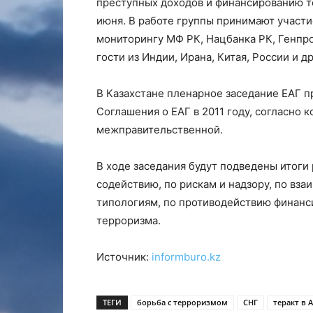
преступных доходов и финансированию те
июня. В работе группы принимают участ
мониторингу МФ РК, Нацбанка РК, Генпр
гости из Индии, Ирана, Китая, России и др
В Казахстане пленарное заседание ЕАГ п
Соглашения о ЕАГ в 2011 году, согласно 
межправительственной.
В ходе заседания будут подведены итоги
содействию, по рискам и надзору, по вз
типологиям, по противодействию финанс
терроризма.
Источник:
informburo.kz
ТЕГИ
борьба с терроризмом
СНГ
теракт в 