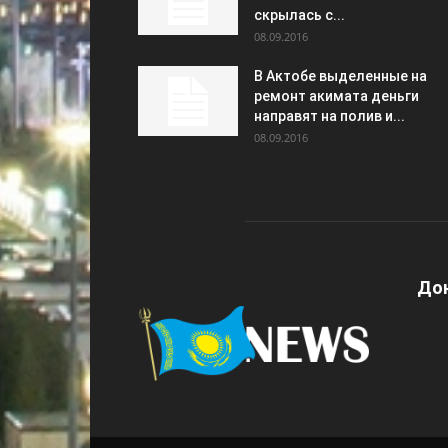
скрылась с...
08.09.2016
В Актобе выделенные на
ремонт акимата деньги
направят на полив и...
08.09.2016
Дон