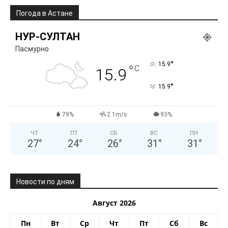
Погода в Астане
НУР-СУЛТАН
Пасмурно
°
15.9
°
C
15.9
°
15.9
79%
2.1m/s
93%
ЧТ
ПТ
СБ
ВС
ПН
27
°
24
°
26
°
31
°
31
°
Новости по дням
Август 2026
Пн
Вт
Ср
Чт
Пт
Сб
Вс