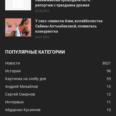
Какимжанова проводили лето –
репортаж с праздника урожая
30.08.2016
У секс-символа Азии, волейболистки
Сабины Алтынбековой, появилась
конкурентка
20.07.2016
ПОПУЛЯРНЫЕ КАТЕГОРИИ
Новости
8021
Истории
96
Картинка на злобу дня
59
Андрей Михайлов
15
Сергей Смирнов
12
Интервью
11
Айдархан Кусаинов
10