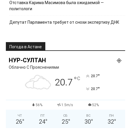
Отставка Карима Масимова была ожидаемой —
политологи
Депутат Парламента требует от снохи экспертизу ДНК
Погода в Астане
НУР-СУЛТАН
Облачно С Прояснениями
°
20.7
°
C
20.7
°
20.7
56%
1.5m/s
52%
ЧТ
ПТ
СБ
ВС
ПН
26
°
24
°
25
°
30
°
32
°