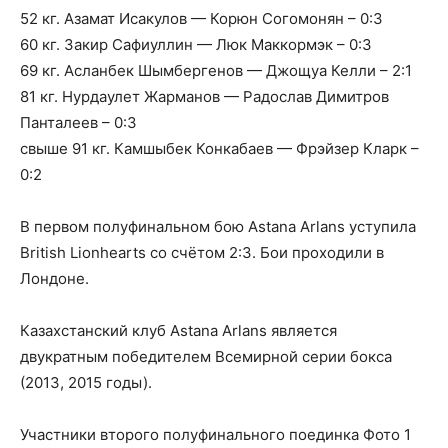
52 кг
. Азамат Исакулов — Корюн Согомонян – 0:3
60 кг. Закир Сафиуллин — Люк Маккормэк – 0:3
69 кг. Асланбек Шымбергенов — Джощуа Келли – 2:1
81 кг. Нурдаулет Жарманов — Радослав Димитров
Панталеев – 0:3
свыше
91 кг
. Камшыбек Конкабаев — Фрэйзер Кларк –
0:2
В первом полуфинальном бою Astana Arlans уступила
British Lionhearts со счётом 2:3. Бои проходили в
Лондоне.
Казахстанский клуб Astana Arlans является
двукратным победителем Всемирной серии бокса
(2013, 2015 годы).
Участники второго полуфинального поединка
Фото
1