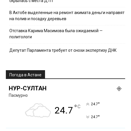
скрылась с места ДТП
В Актобе выделенные на ремонт акимата деньги направят
на полив и посадку деревьев
Отставка Карима Масимова была ожидаемой —
политологи
Депутат Парламента требует от снохи экспертизу ДНК
Погода в Астане
НУР-СУЛТАН
Пасмурно
°
24.7
°
C
24.7
°
24.7