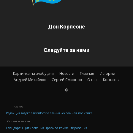
Дон Корлеоне
Следуйте за нами
Картинка на злобу дня
Новости
Главная
Истории
Андрей Михайлов
Сергей Смирнов
О нас
Контакты
©
Разное
Редакция
Кодекс этики
Исправления
Рекламная политика
Как мы работаем
Стандарты цитирования
Правила комментирования