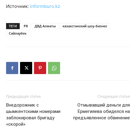
Источник:
informburo.kz
ТЕГИ
PR
ДВД Алматы
казахстанский шоу-бизнес
Сайлаубек
Предыдущая статья
Следующая статья
Внедорожник с
Отмывавший деньги для
шымкентскими номерами
Ермегияева обиделся на
заблокировал бригаду
предъявленное обвинение
«скорой»