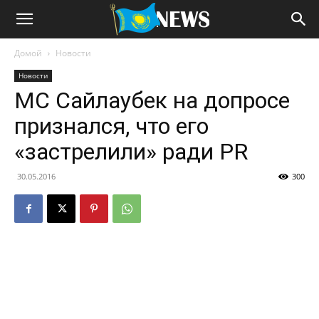
Домой
Новости
Новости
MC Сайлаубек на допросе
признался, что его
«застрелили» ради PR
30.05.2016
300