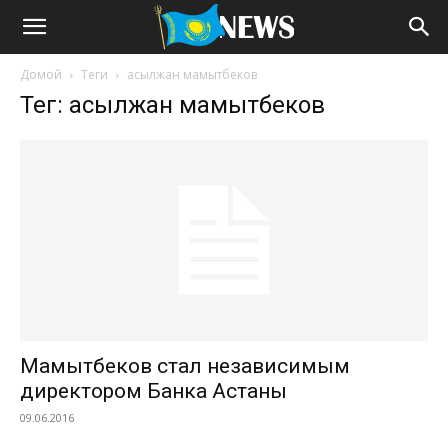
Домой
Теги
асылжан мамытбеков
Тег: асылжан мамытбеков
Мамытбеков стал независимым
директором Банка Астаны
09.06.2016