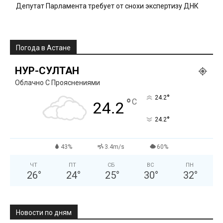
Депутат Парламента требует от снохи экспертизу ДНК
Погода в Астане
НУР-СУЛТАН
Облачно С Прояснениями
°
24.2
°
C
24.2
°
24.2
43%
3.4m/s
60%
ЧТ
ПТ
СБ
ВС
ПН
26
°
24
°
25
°
30
°
32
°
Новости по дням