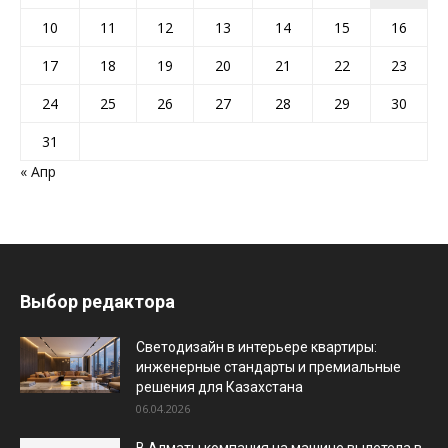
10
11
12
13
14
15
16
17
18
19
20
21
22
23
24
25
26
27
28
29
30
31
« Апр
Выбор редактора
Светодизайн в интерьере квартиры:
инженерные стандарты и премиальные
решения для Казахстана
06.04.2026
В Алматы компания на машине вылетела в