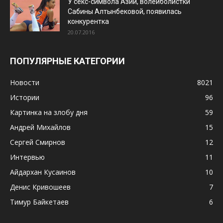
У секс-символа Азии, волейболистки
Сабины Алтынбековой, появилась
конкурентка
20.07.2016
ПОПУЛЯРНЫЕ КАТЕГОРИИ
Новости
8021
Истории
96
Картинка на злобу дня
59
Андрей Михайлов
15
Сергей Смирнов
12
Интервью
11
Айдархан Кусаинов
10
Денис Кривошеев
7
Тимур Байкетаев
6