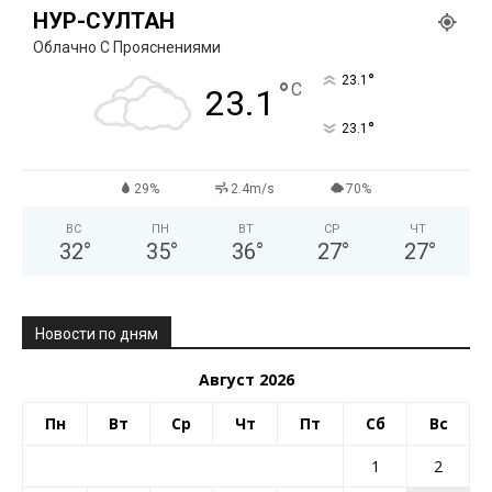
НУР-СУЛТАН
Облачно С Прояснениями
°
23.1
°
C
23.1
°
23.1
29%
2.4m/s
70%
ВС
ПН
ВТ
СР
ЧТ
32
°
35
°
36
°
27
°
27
°
Новости по дням
Август 2026
Пн
Вт
Ср
Чт
Пт
Сб
Вс
1
2